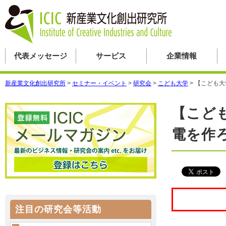
代表メッセージ
サービス
企業情報
新産業文化創出研究所
>
セミナー・イベント
>
研究会
>
こども大学
>
【こども大
【こど
電を作
注目の研究会等活動