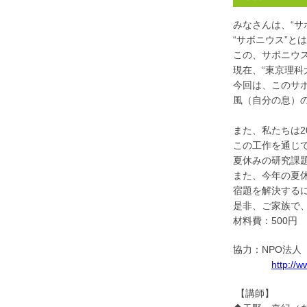
みなさんは、“サ
“サボニウス”と
この、サボニウ
現在、“東京理科
今回は、このサ
風（自分の息）
また、私たちは2
この工作を通じ
夏休みの研究課
また、今年の夏休
宿題を解決する
是非、ご家族で
材料費：500円
協力：NPO法人
http://
【講師】