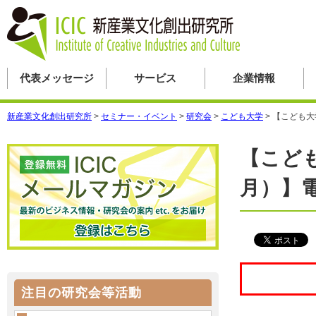
代表メッセージ
サービス
企業情報
新産業文化創出研究所
>
セミナー・イベント
>
研究会
>
こども大学
>
【こども大
【こど
月）】電
注目の研究会等活動