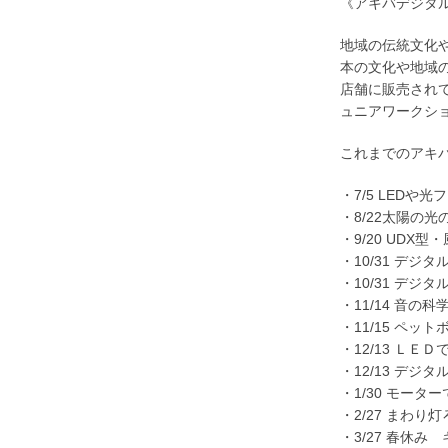
《アキバデジタ
地域の伝統文化
本の文化や地域
店舗に販売され
ュニアワークシ
これまでのアキバ
・7/5 LED
・8/22太陽の
・9/20 UDX
・10/31 デジ
・10/31 デジ
・11/14 音
・11/15 ペ
・12/13 ＬＥ
・12/13 デ
・1/30 モー
・2/27 まわり
・3/27 春休み