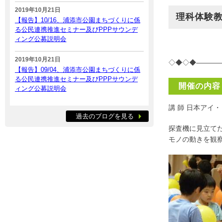
2019年10月21日
理科体験教
【報告】10/16、浦添市公園まちづくりに係
る公民連携推進セミナー及びPPPサウンデ
ィング公募説明会
2019年10月21日
◇◆◇◆———
【報告】09/04、浦添市公園まちづくりに係
る公民連携推進セミナー及びPPPサウンデ
開催の内容
ィング公募説明会
講 師 日本アイ
過去のブログを見る
探査機に見立て
モノの動きを観