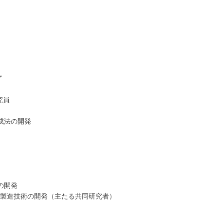
了
究員
成法の開発
の開発
率製造技術の開発（主たる共同研究者）