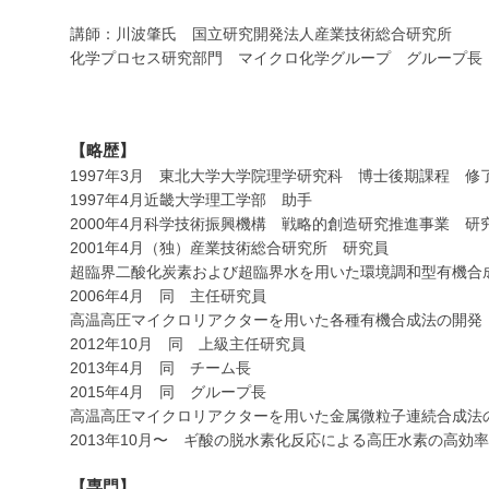
講師：川波肇氏 国立研究開発法人産業技術総合研究所
化学プロセス研究部門 マイクロ化学グループ グループ長
【略歴】
1997年3月 東北大学大学院理学研究科 博士後期課程 修
1997年4月近畿大学理工学部 助手
2000年4月科学技術振興機構 戦略的創造研究推進事業 研
2001年4月（独）産業技術総合研究所 研究員
超臨界二酸化炭素および超臨界水を用いた環境調和型有機合
2006年4月 同 主任研究員
高温高圧マイクロリアクターを用いた各種有機合成法の開発
2012年10月 同 上級主任研究員
2013年4月 同 チーム長
2015年4月 同 グループ長
高温高圧マイクロリアクターを用いた金属微粒子連続合成法
2013年10月〜 ギ酸の脱水素化反応による高圧水素の高効
【専門】