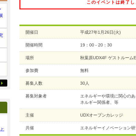
このイベントは終了し
ア
展
開催日
平成27年1月26日(火)
究
開催時間
19：00 - 20：30
場所
秋葉原UDX4F ゲストルーム
参加費
無料
募集人数
30人
募集対象者
エネルギーや環境に関心のあ
ネルギー関係者、等
主催
UDXオープンカレッジ
共催
エネルギーイノベーション研
ンと