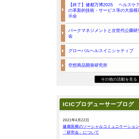
【終了】健都万博2025 ヘルスケ
の革新的技術・サービス等の大規模
示会
パークマネジメントと次世代公園研
会
グローバルヘルスイニシャティブ
空想商品開発研究所
その他の活動を見る
ICICプロデューサーブログ
2021年4月22日
健康医療のソーシャルコミュニケーショ
「研究会」について