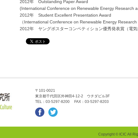
2012年 Outstanding Paper Award
(International Conference on Renewable Energy Research an
2012年 Student Excellent Presentation Award
（International Conference on Renewable Energy Research a
2012年 ヤングポスターコンペティション優秀発表賞（電
〒101-0021
東京都千代田区外神田4-12-2 ウチダビル3F
TEL：03-5297-8200 FAX：03-5297-8203
Copyright © ICIC All Ri