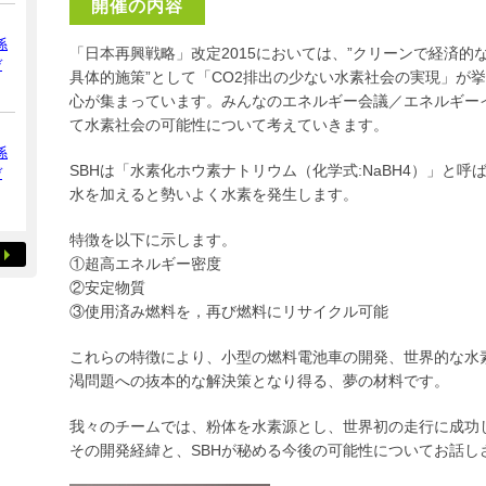
開催の内容
係
「日本再興戦略」改定2015においては、”クリーンで経済
デ
具体的施策”として「CO2排出の少ない水素社会の実現」が
心が集まっています。みんなのエネルギー会議／エネルギー
て水素社会の可能性について考えていきます。
係
SBHは「水素化ホウ素ナトリウム（化学式:NaBH4）」と呼
デ
水を加えると勢いよく水素を発生します。
特徴を以下に示します。
①超高エネルギー密度
②安定物質
③使用済み燃料を，再び燃料にリサイクル可能
これらの特徴により、小型の燃料電池車の開発、世界的な水
渇問題への抜本的な解決策となり得る、夢の材料です。
我々のチームでは、粉体を水素源とし、世界初の走行に成功
その開発経緯と、SBHが秘める今後の可能性についてお話し