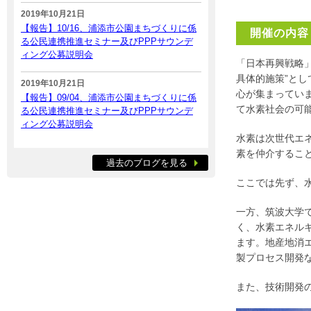
2019年10月21日
【報告】10/16、浦添市公園まちづくりに係
開催の内容
る公民連携推進セミナー及びPPPサウンデ
ィング公募説明会
「日本再興戦略」
具体的施策”と
2019年10月21日
心が集まってい
【報告】09/04、浦添市公園まちづくりに係
て水素社会の可
る公民連携推進セミナー及びPPPサウンデ
ィング公募説明会
水素は次世代エ
素を仲介するこ
過去のブログを見る
ここでは先ず、
一方、筑波大学
く、水素エネル
ます。地産地消
製プロセス開発
また、技術開発