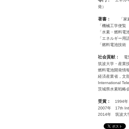
エネルギ
発）
著書：
「家庭
「機械工学便覧
「水素・燃料電
「エネルギー用
「燃料電池技術
社会貢献：
電
筑波大学・産業
燃料電池開発情
経済産業省，文
International
茨城県水素戦略
受賞：
1994
2007年 17th Inte
2014年 筑波大学 