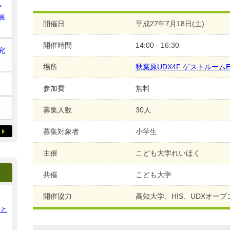
ア
展
開催日
平成27年7月18日(土)
開催時間
14:00 - 16:30
究
場所
秋葉原UDX4F ゲストルーム
参加費
無料
募集人数
30人
募集対象者
小学生
主催
こども大学れいほく
共催
こども大学
開催協力
高知大学、HIS、UDXオー
ンと