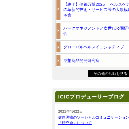
【終了】健都万博2025 ヘルスケ
の革新的技術・サービス等の大規模
示会
パークマネジメントと次世代公園研
会
グローバルヘルスイニシャティブ
空想商品開発研究所
その他の活動を見る
ICICプロデューサーブログ
2021年4月22日
健康医療のソーシャルコミュニケーショ
「研究会」について