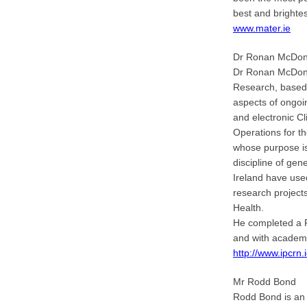
best and brighte
www.mater.ie
Dr Ronan McDon
Dr Ronan McDonne
Research, based 
aspects of ongoin
and electronic Cl
Operations for t
whose purpose is 
discipline of gen
Ireland have use
research project
Health.
He completed a P
and with academi
http://www.ipcrn.
Mr Rodd Bond
Rodd Bond is an 