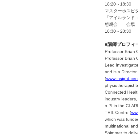
18:20～18:
マスターホスピ
「アイルランド：
懇親会 会場 ナ
18:30～20
■講師プロフィ
Professor Brian C
Professor Brian 
Lead Investigato
and is a Director
(
www.insight-cen
physiotherapist b
Connected Health 
industry leaders,
a PI in the CLAR
TRIL Centre (
www
which was funded
multinational an
Shimmer to delive