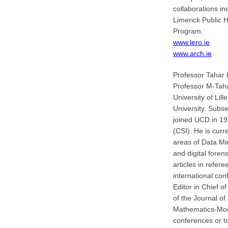
collaborations in
Limerick Public 
Program.
www.lero.ie
www.arch.ie
Professor Tahar
Professor M-Tah
University of Lil
University. Subs
joined UCD in 19
(CSI). He is cur
areas of Data Mi
and digital fore
articles in refer
international co
Editor in Chief o
of the Journal o
Mathematics-Model
conferences or t