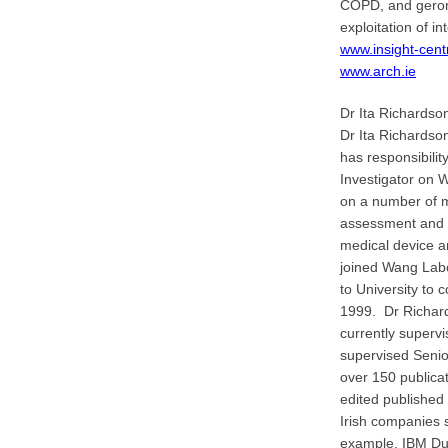
COPD, and geront
exploitation of in
www.insight-cent
www.arch.ie
Dr Ita Richardso
Dr Ita Richardson
has responsibilit
Investigator on W
on a number of m
assessment and th
medical device a
joined Wang Lab
to University to 
1999. Dr Richard
currently superv
supervised Senio
over 150 publica
edited published
Irish companies 
example, IBM Du