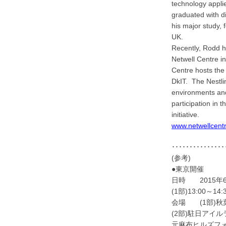
technology appli
graduated with di
his major study, 
UK.
Recently, Rodd h
Netwell Centre i
Centre hosts the 
DkIT. The Nestlin
environments and
participation in
initiative.
www.netwellcent
･･･････････････
(参考)
●東京開催
日時 2015年6
(1部)13:00～14
会場 (1部)秋
(2部)駐日アイ
元麻布ヒルズフォ