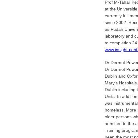
Prof M-Tahar Kech
at the Universiti
currently full me
since 2002. Rece
as Fudan Univers
laboratory and c
to completion 24
www.insight-cent
Dr Dermot Powe
Dr Dermot Power 
Dublin and Oxfor
Mary’s Hospitals.
Dublin including
Units. In addition
was instrumental 
homeless. More r
older persons whi
admitted to the 
Training program
been the most po