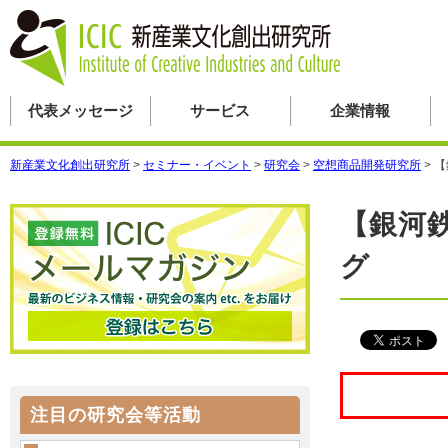
代表メッセージ
サービス
企業情報
新産業文化創出研究所
>
セミナー・イベント
>
研究会
>
空想商品開発研究所
>
【
【銀河鉄
グ
注目の研究会等活動