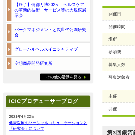
【終了】健都万博2025 ヘルスケア
の革新的技術・サービス等の大規模展
開催日
示会
開催時間
パークマネジメントと次世代公園研究
会
場所
グローバルヘルスイニシャティブ
参加費
空想商品開発研究所
募集人数
その他の活動を見る
募集対象者
主催
ICICプロデューサーブログ
共催
2021年4月22日
健康医療のソーシャルコミュニケーションと
「研究会」について
第3回銀河