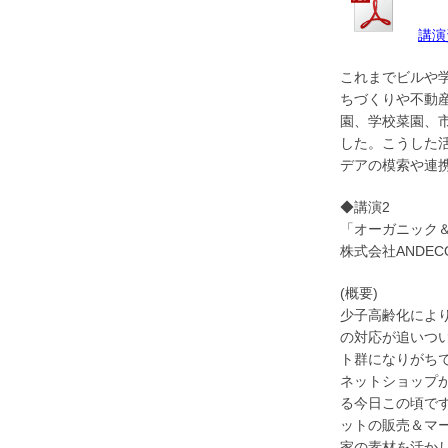
講演
これまでビルや
ちづくりや不
動
園、学校菜園、
した。こうした
デアの模索や連
◆講演2
「オーガニック＆
株式会社ANDEC
(概要)
少子高齢化によ
の対応が追い
つ
ト群になりがち
ネットショップ
る今日この
頃で
ットの販売＆マ
家の素材を活か