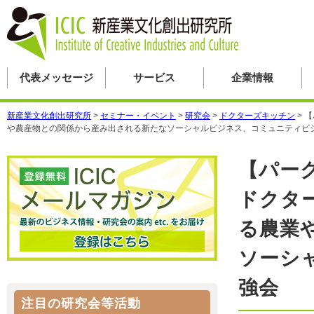
代表メッセージ
サービス
企業情報
新産業文化創出研究所
>
セミナー・イベント
>
研究会
>
ドクターズキッチン
>
【
や農産物との関係から産み出される新たなソーシャルビジネス、コミュニティビ
【パー
ドクタ
る農業
ソーシ
強会
注目の研究会等活動