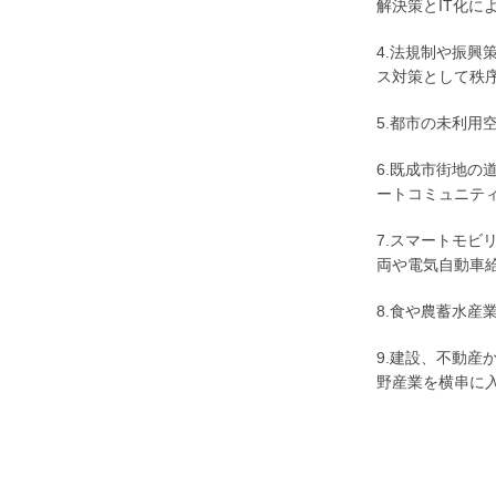
解決策とIT化に
4.法規制や振
ス対策として秩
5.都市の未利用
6.既成市街地
ートコミュニテ
7.スマートモ
両や電気自動車
8.食や農蓄水産
9.建設、不動
野産業を横串に