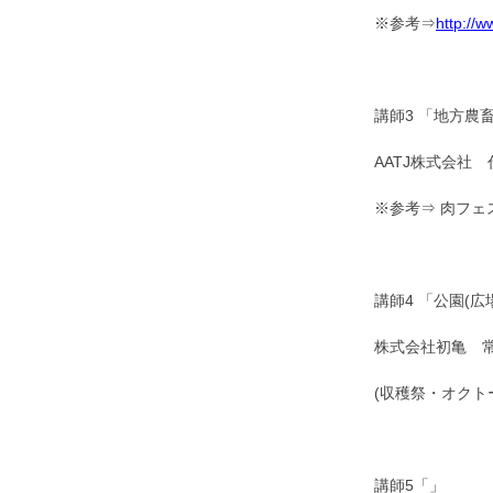
※参考⇒
http://w
講師3 「地方農
AATJ株式会社
※参考⇒ 肉フ
講師4 「公園(
株式会社初亀 常
(収穫祭・オクト
講師5「」