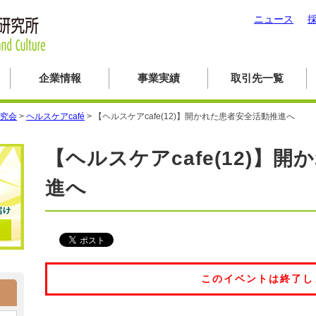
ニュース
企業情報
事業実績
取引先一覧
究会
>
ヘルスケアcafé
>
【ヘルスケアcafe(12)】開かれた患者安全活動推進へ
【ヘルスケアcafe(12)】
進へ
このイベントは終了し