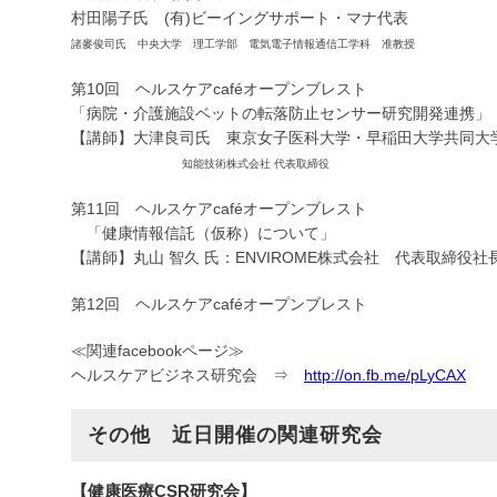
村田陽子氏 (有)ビーイングサポート・マナ代表
諸麥俊司氏 中央大学 理工学部 電気電子情報通信工学科 准教授
第10回 ヘルスケアcaféオープンブレスト
「病院・介護施設ベットの転落防止センサー研究開発連携」
【講師】大津良司氏 東京女子医科大学・早稲田大学共同大
知能技術株式会社 代表取締役
第11回 ヘルスケアcaféオープンブレスト
「健康情報信託（仮称）について」
【講師】丸山 智久 氏：ENVIROME株式会社 代表取締役社
第12回 ヘルスケアcaféオープンブレスト
≪関連facebookページ≫
ヘルスケアビジネス研究会 ⇒
http://on.fb.me/pLyCAX
その他 近日開催の関連研究会
【健康医療CSR研究会】