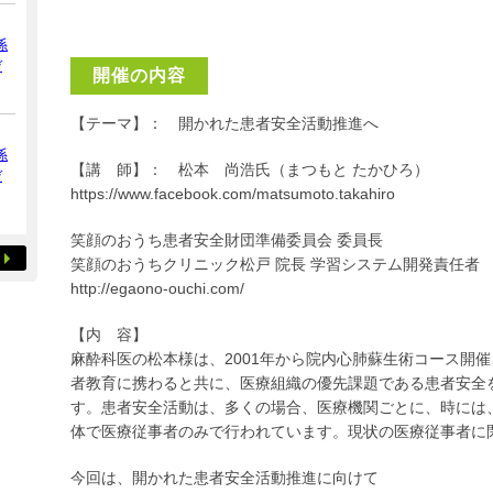
係
デ
開催の内容
【テーマ】： 開かれた患者安全活動推進へ
係
【講 師】： 松本 尚浩氏（まつもと たかひろ）
デ
https://www.facebook.com/matsumoto.takahiro
笑顔のおうち患者安全財団準備委員会 委員長
笑顔のおうちクリニック松戸 院長 学習システム開発責任者
http://egaono-ouchi.com/
【内 容】
麻酔科医の松本様は、2001年から院内心肺蘇生術コース開
者教育に携わると共に、医療組織の優先課題である患者安全
す。患者安全活動は、多くの場合、医療機関ごとに、時には
体で医療従事者のみで行われています。現状の医療従事者に
今回は、開かれた患者安全活動推進に向けて