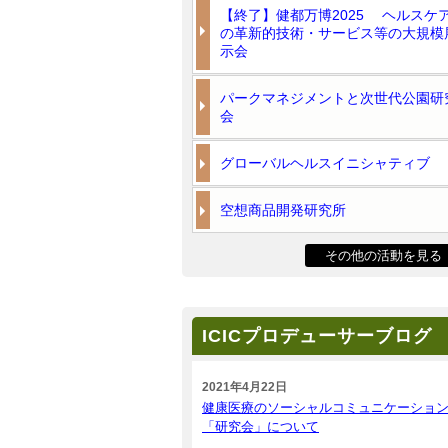
【終了】健都万博2025 ヘルスケ
の革新的技術・サービス等の大規模
示会
パークマネジメントと次世代公園研
会
グローバルヘルスイニシャティブ
空想商品開発研究所
その他の活動を見る
ICICプロデューサーブログ
2021年4月22日
健康医療のソーシャルコミュニケーショ
「研究会」について