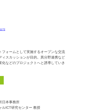
01172
トフォームとして実施するオープンな交流
ディスカッションが目的。異分野連携など
業化などのプロジェクトへと誘導していき
所日本事務所
ルICT研究センター 教授