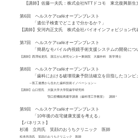
【講師】佐藤一夫氏：株式会社NTTドコモ 東北復興新生
第6回 ヘルスケアcaféオープンブレスト
「遺伝子検査でどこまで分かるか？」
【講師】安河内正文氏 株式会社バイオインフォビジョン代
第7回 ヘルスケアcaféオープンブレスト
「簡易なモバイル内視鏡手術支援システムの開発につ
【講師】西澤祐吏氏 国立がん研究センター東病院 大腸外科 医学博士
第8回 ヘルスケアcaféオープンブレスト
「歯科における破壊現象予防法確立を目指したコンピ
～医工連携から生れた歯科技術イノベーション～
【講師】山口哲氏 大阪大学大学院歯学研究科
･
顎口腔機能再建学講座（歯科理工学教室） 講師
第9回 ヘルスケアcaféオープンブレスト
「10年後の在宅健康支援を考える」
【パネリスト】
杉浦 立尚氏 笑顔のおうちクリニック 医師
松本尚浩氏 笑顔のおうちクリニック 医師