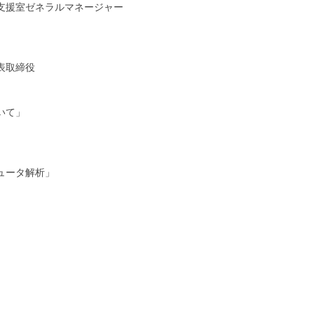
支援室ゼネラルマネージャー
表取締役
いて」
ュータ解析」