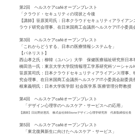
第2回 ヘルスケアcaféオープンブレスト
「クラウド・セキュリティの現状と今後
【講師】笹原英司氏：日本クラウドセキュリティアライアン
ラウド研究会理事、在日米国商工会議所ヘルスケアIT小委員
第3回 ヘルスケアcaféオープンブレスト
「これからどうする、日本の医療情報システムを」
【パネリスト】
西山孝之氏：柳韓（ユハン）大学 保健医療福祉研究所日本
橋田浩一氏：東京大学大学院情報理工学系研究科ソーシャルI
笹原英司氏：日本クラウドセキュリティアライアンス理事、
究会理事、在日米国商工会議所ヘルスケアIT小委員会副委員
根東義明氏：日本大学医学部 社会医学系 医療管理分野教授
第4回 ヘルスケアcaféオープンブレスト
「デザイン心理学のヘルスケア・サービスへの応用」
【講師】日比野好恵氏 株式会社BBStoneデザイン心理学研究所 代表取締役社長
第5回 ヘルスケアcaféオープンブレスト
「東北復興新生に向けたヘルスケア・サービス」