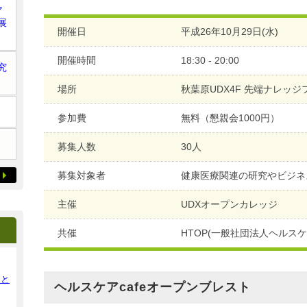
ア
展
開催日
平成26年10月29日(水)
開催時間
18:30 - 20:00
究
場所
秋葉原UDX4F 先端ナレッジ
参加費
無料（懇親会1000円）
募集人数
30人
募集対象者
健康医療関連の研究やビジネ
主催
UDXオープンカレッジ
共催
HTOP(一般社団法人ヘルス
ンと
ヘルスケアcafeオープンブレスト