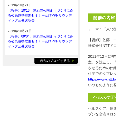
2019年10月21日
【報告】10/16、浦添市公園まちづくりに係
る公民連携推進セミナー及びPPPサウンデ
開催の内容
ィング公募説明会
テーマ：「東北
2019年10月21日
【報告】09/04、浦添市公園まちづくりに係
【講師】佐藤 
る公民連携推進セミナー及びPPPサウンデ
株式会社NTT
ィング公募説明会
2011年12月
過去のブログを見る
室」を設立し、
させるための仕
住宅でのタブレ
https://www.nttd
いつものように発
ヘルスケアc
ヘルスケア、健
プンな交流サロ