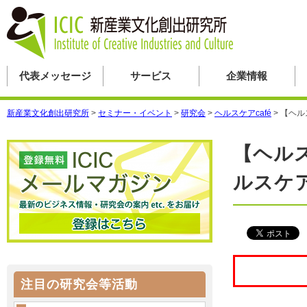
代表メッセージ
サービス
企業情報
新産業文化創出研究所
>
セミナー・イベント
>
研究会
>
ヘルスケアcafé
>
【ヘル
【ヘルス
ルスケ
注目の研究会等活動