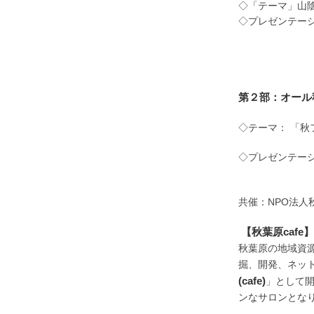
◇「テーマ」山
◇プレゼンテー
㈱アルフ
㈲ジャ
㈲フォー
第２部：オール
◇テーマ： 「秋
◇プレゼンテ
秋葉原観光
共催：NPO法人
【秋葉原cafe】
秋葉原の地域資
掘、開発、ネッ
(cafe)
」として開
ンなサロンとな