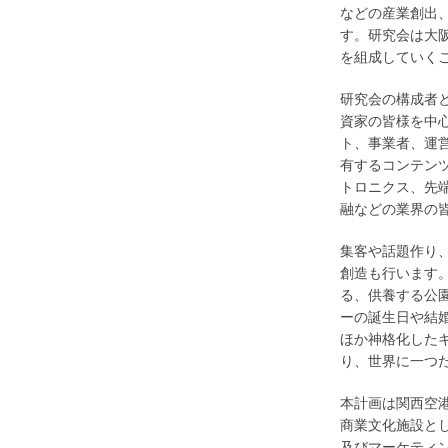
などの産業創出
す。研究会は大
を組成していく
研究会の構成者
資家の皆様を中
ト、事業者、運
有するコンテン
トロニクス、先
融などの業界の
集客や話題作り
創造も行います
る、供養する公
ーの誕生日や結
ほか神格化した
り、世界に一つ
本計画は関西空
商業文化施設と
及びマーケティ