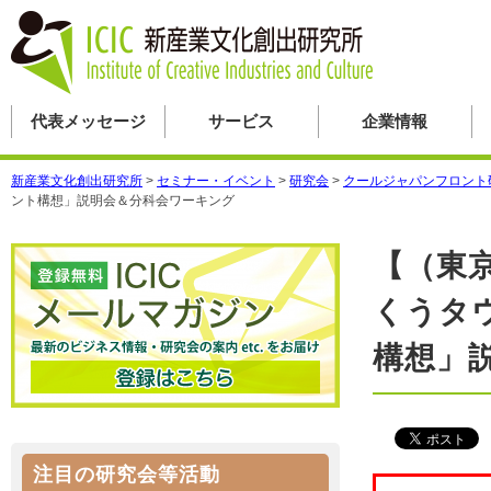
代表メッセージ
サービス
企業情報
新産業文化創出研究所
>
セミナー・イベント
>
研究会
>
クールジャパンフロント
ント構想」説明会＆分科会ワーキング
【（東
くうタ
構想」
注目の研究会等活動