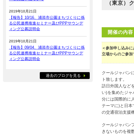
（東京）
2019年10月21日
【報告】10/16、浦添市公園まちづくりに係
る公民連携推進セミナー及びPPPサウンデ
ィング公募説明会
開催の内容
2019年10月21日
【報告】09/04、浦添市公園まちづくりに係
＜参加申し込みに
る公民連携推進セミナー及びPPPサウンデ
立場からのご参加
ィング公募説明会
クールジャパン
過去のブログを見る
ト致します。
訪日外国人など
い)を集めたジャ
分には国際的に
テーマに)と日
の交通宿泊支援
クールジャパン
きないものを複