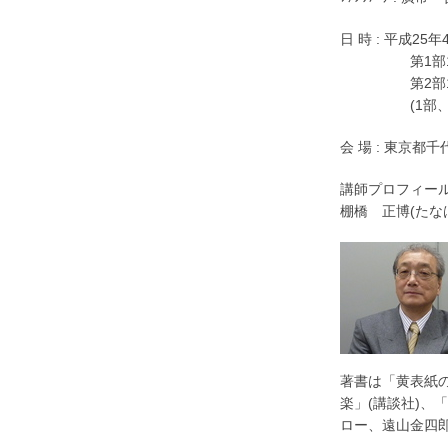
日 時 : 平成25
第1部17時3
第2部19時
(1部、2部
会 場 : 東京都千
講師プロフィール
棚橋 正博(た
著書は「黄表紙の
楽」(講談社)
ロー、遠山金四郎