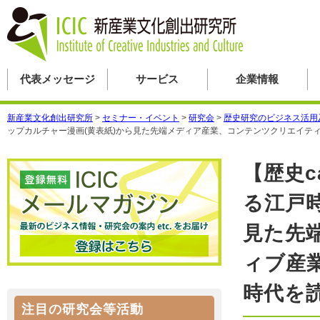
代表メッセージ
サービス
企業情報
新産業文化創出研究所
>
セミナー・イベント
>
研究会
>
歴史研究のビジネス活用
ップカルチャー漫画(黄表紙)から見た先端メディア産業、コンテンツクリエイティ
【歴史c
る江戸
見た先
ィブ産
時代を
注目の研究会等活動