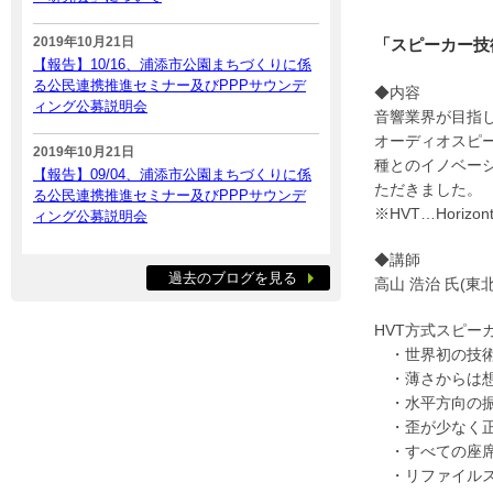
2019年10月21日
「スピーカー技
【報告】10/16、浦添市公園まちづくりに係
る公民連携推進セミナー及びPPPサウンデ
◆内容
ィング公募説明会
音響業界が目指
オーディオスピー
2019年10月21日
種とのイノベー
【報告】09/04、浦添市公園まちづくりに係
ただきました。
る公民連携推進セミナー及びPPPサウンデ
※HVT…Horizontal
ィング公募説明会
◆講師
過去のブログを見る
高山 浩治 氏(
HVT方式スピー
・世界初の技術
・薄さからは想
・水平方向の振
・歪が少なく正
・すべての座席
・リファイルス