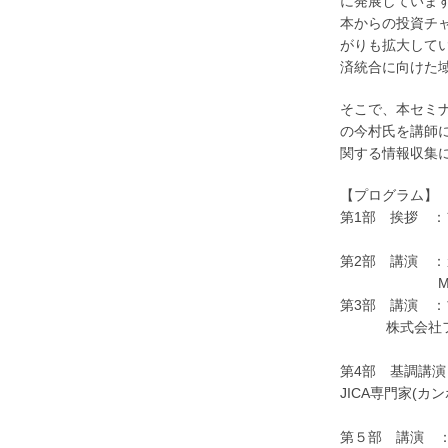
に発展しています
本からの投資チャ
がりも拡大してい
済統合に向けた
そこで、本セミナ
の今村氏を講師
関する情報収集
【プログラム】
第1部 挨拶 
代表取締役社長
第2部 講演 
Minister Co
第3部 講演 ：
株式会社フォー
(14
第4部 基調講
JICA専門家(
今村 裕
第５部 講演 