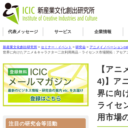
代表メッセージ
サービス
企業情報
新産業文化創出研究所
>
セミナー・イベント
>
研究会
>
アニメイノベーションcaf
世界に向けたアニメ＆キャラクター二次利用商品・ライセンス市場開拓：アセア
【アニ
4)】
界に向
ライセ
用市場
注目の研究会等活動