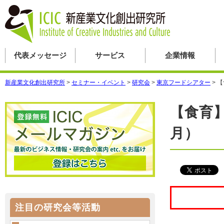
代表メッセージ
サービス
企業情報
新産業文化創出研究所
>
セミナー・イベント
>
研究会
>
東京フードシアター
>
【
【食育
月）
注目の研究会等活動