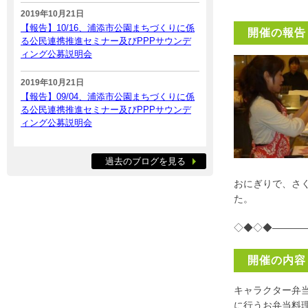
2019年10月21日
【報告】10/16、浦添市公園まちづくりに係
開催の報告
る公民連携推進セミナー及びPPPサウンデ
ィング公募説明会
2019年10月21日
【報告】09/04、浦添市公園まちづくりに係
る公民連携推進セミナー及びPPPサウンデ
ィング公募説明会
過去のブログを見る
おにぎりで、さ
た。
◇◆◇◆———
開催の内容
キャラクター弁
に行うお弁当料