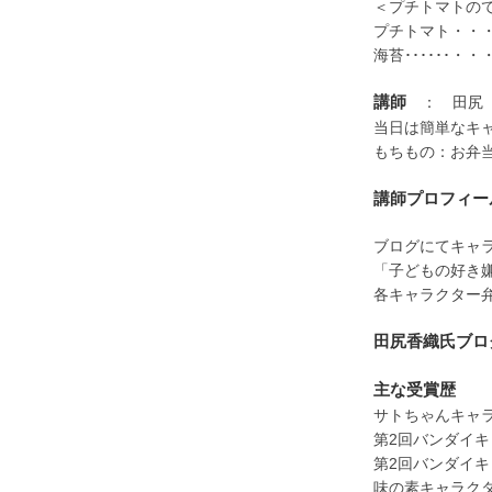
＜プチトマトの
プチトマト・・
海苔･･････
講師
： 田尻
当日は簡単なキ
もちもの：お弁当
講師プロフィー
ブログにてキャ
「子どもの好き
各キャラクター
田尻香織氏ブロ
主な受賞歴
サトちゃんキ
第2回バンダイ
第2回バンダイ
味の素キャラク