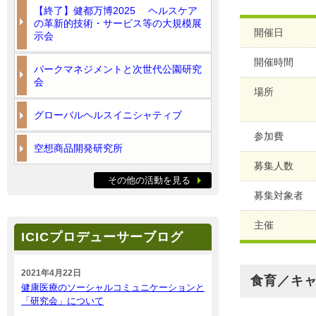
【終了】健都万博2025 ヘルスケア
の革新的技術・サービス等の大規模展
開催日
示会
開催時間
パークマネジメントと次世代公園研究
会
場所
グローバルヘルスイニシャティブ
参加費
空想商品開発研究所
募集人数
その他の活動を見る
募集対象者
主催
ICICプロデューサーブログ
2021年4月22日
食育／キ
健康医療のソーシャルコミュニケーションと
「研究会」について