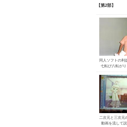
【第2部】
同人ソフトの利
七転び八転がり
二次元と三次元
動画を流して説