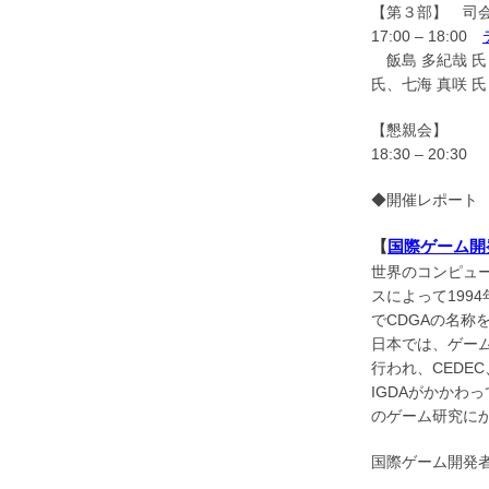
【第３部】 司会
17:00 – 18:00
飯島 多紀哉 氏
氏、七海 真咲 氏（
【懇親会】
18:30 – 2
◆開催レポー
【
国際ゲーム開発者協会
世界のコンピュ
スによって199
でCDGAの名称
日本では、ゲーム
行われ、CEDE
IGDAがかかわ
のゲーム研究に
国際ゲーム開発者