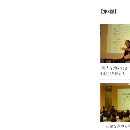
【第3部】
同人を始めたき
七転び八転がり
活発な意見が