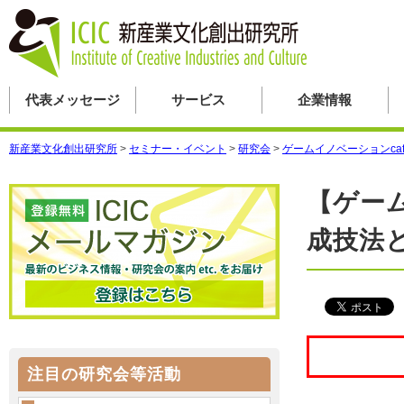
代表メッセージ
サービス
企業情報
新産業文化創出研究所
>
セミナー・イベント
>
研究会
>
ゲームイノベーションcaf
【ゲー
成技法
注目の研究会等活動