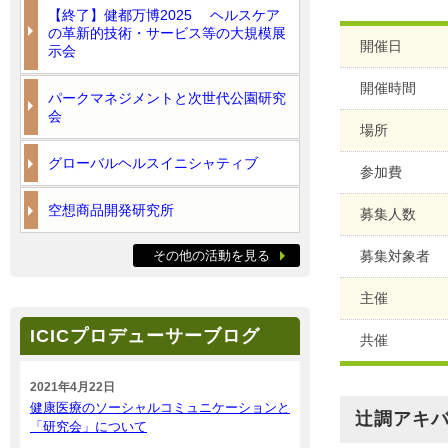
【終了】健都万博2025 ヘルスケア
の革新的技術・サービス等の大規模展
開催日
示会
開催時間
パークマネジメントと次世代公園研究
会
場所
グローバルヘルスイニシャティブ
参加費
空想商品開発研究所
募集人数
その他の活動を見る
募集対象者
主催
ICICプロデューサーブログ
共催
2021年4月22日
健康医療のソーシャルコミュニケーションと
辻調アキ
「研究会」について