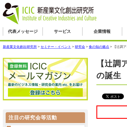
代表メッセージ
サービス
企業情報
新産業文化創出研究所
>
セミナー・イベント
>
研究会
>
食の知の拠点
>
【辻調ア
【辻調
の誕生
注目の研究会等活動