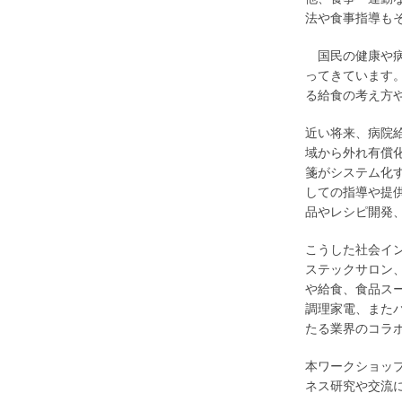
法や食事指導も
国民の健康や病
ってきています
る給食の考え方
近い将来、病院
域から外れ有償
箋がシステム化
しての指導や提
品やレシピ開発
こうした社会イ
ステックサロン
や給食、食品ス
調理家電、また
たる業界のコラ
本ワークショッ
ネス研究や交流