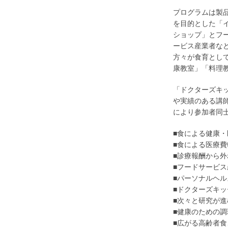
プログラムは製
を目的とした「
ショップ」とフ
ービス産業者な
方々が食育とし
康教室」「料理
「ドクターズキ
や実績のある講
により参加者同
■食による健康
■食による医療
■診療報酬から外
■フードサービ
■パーソナルヘ
■ドクターズキッ
■次々と研究が
■健康のための
■広がる高齢者