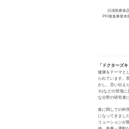
日清医療食
PFI推進事業
「ドクターズキ
健康をテーマと
られています。
かし、言い伝え
ホ)などの登場に
な分野の研究者
食に関しての科
になってきまし
リューションが
他、食事・運動