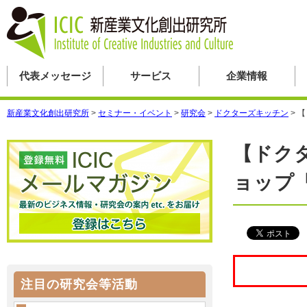
代表メッセージ
サービス
企業情報
新産業文化創出研究所
>
セミナー・イベント
>
研究会
>
ドクターズキッチン
>
【
【ドク
ョップ
注目の研究会等活動