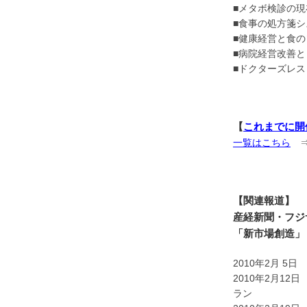
■メタボ検診の現
■食事の処方箋シ
■健康経営と食
■病院経営改善
■ドクターズレ
【
これまでに開
一覧はこちら
【関連報道】
産経新聞・フジ
「新市場創造」
2010年2月 
2010年2月1
ラン