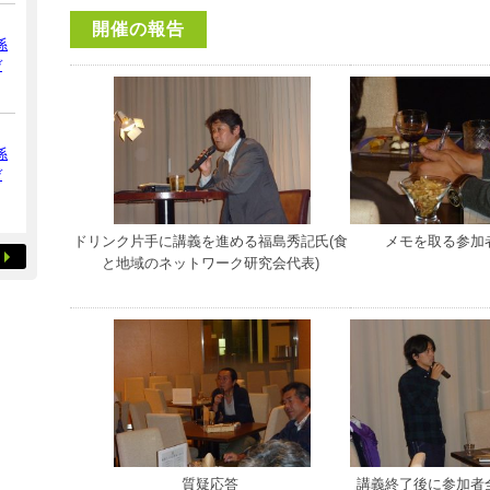
開催の報告
係
デ
係
デ
ドリンク片手に講義を進める福島秀記氏(食
メモを取る参
と地域のネットワーク研究会代表)
質疑応答
講義終了後に参加者