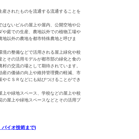
生産されたものを流通する流通することを
ではないビルの屋上や屋内、公開空地や公
ダや庭での生産、農地以外での植物工場や
農地以外の農地を都市特殊農地と呼びま
環境の整備などで活用される屋上緑化や校
産とその活用モデルが都市部の緑化と食の
農村の交流の場として期待されています。
動産の価値の向上や維持管理費の軽減、市
策やＣＳＲなどにも結びつけることができ
屋上や緑地スペース、学校などの屋上や校
院の屋上や緑地スペースなどとその活用プ
、バイオ技術まで)