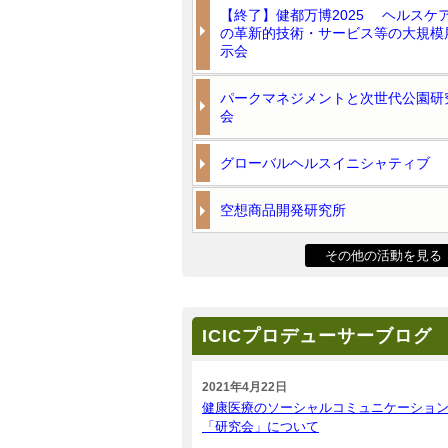
【終了】健都万博2025 ヘルスケ
の革新的技術・サービス等の大規模
示会
パークマネジメントと次世代公園研
会
グローバルヘルスイニシャティブ
空想商品開発研究所
その他の活動を見る
ICICプロデューサーブログ
2021年4月22日
健康医療のソーシャルコミュニケーショ
「研究会」について