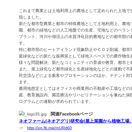
これまで農業とは土地利用上の農地として定められた土地で
指しました。
新たな都市型農業と都市の特殊農地として土地利用上、農地
園、都市の緑地などの人工地盤での生産、宅地などのベラン
プラント、河川や湖沼上の水質浄化目的農地などの都市部の
す。
特に都市部のヒートアイランド現象防止やＣＯ２削減、都市
庭緑化などの新たな振興策として緑地スペースでの農作物生
様々な問題解決、新たなコミュニティの育成や教育、都市と
また、屋上緑化など都市緑化と生産緑地化などとの連動で不
民交流などによる集客やプロモーションのほか、テナント対
ます。
農用地想定としてはオフィスや商業用の不動産や工場などの
庭、教育施設内、園芸療法やリハビリテーションを兼ねた病
ログラムとの連動が求められています。
関連Facebookページ
ネオファーム(ネオアグリ)研究会(屋上菜園から植物工場
⇒
http://on.fb.me/mURd60