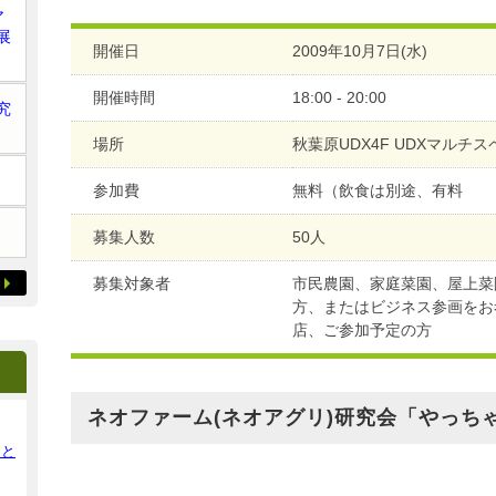
ア
展
開催日
2009年10月7日(水)
開催時間
18:00 - 20:00
究
場所
秋葉原UDX4F UDXマルチ
参加費
無料（飲食は別途、有料
募集人数
50人
募集対象者
市民農園、家庭菜園、屋上菜
方、またはビジネス参画をお
店、ご参加予定の方
ネオファーム(ネオアグリ)研究会「やっちゃ
ンと