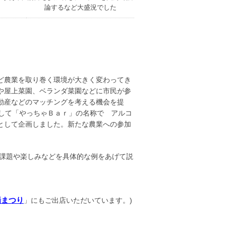
論するなど大盛況でした
ど農業を取り巻く環境が大きく変わってき
や屋上菜園、ベランダ菜園などに市民が参
動産などのマッチングを考える機会を提
として「やっちゃＢａｒ」の名称で アルコ
として企画しました。新たな農業への参加
、課題や楽しみなどを具体的な例をあげて説
 氏
場まつり
」にもご出店いただいています。)