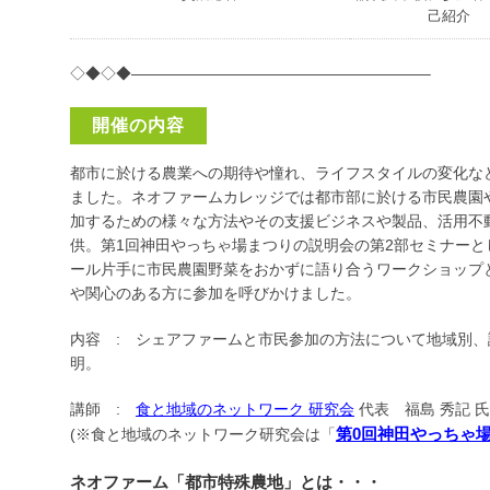
己紹介
◇◆◇◆———————————————————–
開催の内容
都市に於ける農業への期待や憧れ、ライフスタイルの変化な
ました。ネオファームカレッジでは都市部に於ける市民農園
加するための様々な方法やその支援ビジネスや製品、活用不
供。第1回神田やっちゃ場まつりの説明会の第2部セミナー
ール片手に市民農園野菜をおかずに語り合うワークショップ
や関心のある方に参加を呼びかけました。
内容 : シェアファームと市民参加の方法について地域別
明。
講師 :
食と地域のネットワーク 研究会
代表 福島 秀記
第0回神田やっちゃ
(※食と地域のネットワーク研究会は「
ネオファーム「都市特殊農地」とは・・・