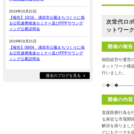
2019年10月21日
【報告】10/16、浦添市公園まちづくりに係
次世代ロボ
る公民連携推進セミナー及びPPPサウンデ
ィング公募説明会
ットワー
2019年10月21日
開催の報告
【報告】09/04、浦添市公園まちづくりに係
る公民連携推進セミナー及びPPPサウンデ
ィング公募説明会
病院経営や運営
ネットワーク構
行いました。
過去のブログを見る
◇◆◇◆———
開催の内容
直接医療行為を
る身近な市場開
解決を探りまし
どにもテーマを