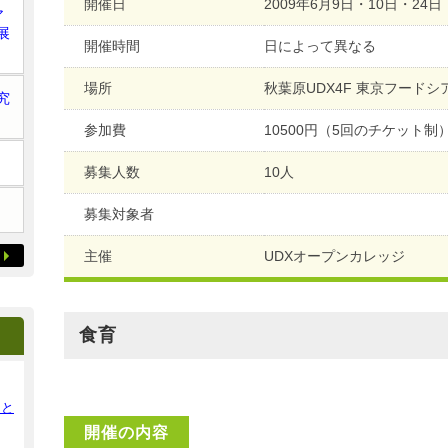
開催日
2009年6月9日・10日・24日
ア
展
開催時間
日によって異なる
場所
秋葉原UDX4F 東京フードシ
究
参加費
10500円（5回のチケット制
募集人数
10人
募集対象者
主催
UDXオープンカレッジ
食育
ンと
開催の内容