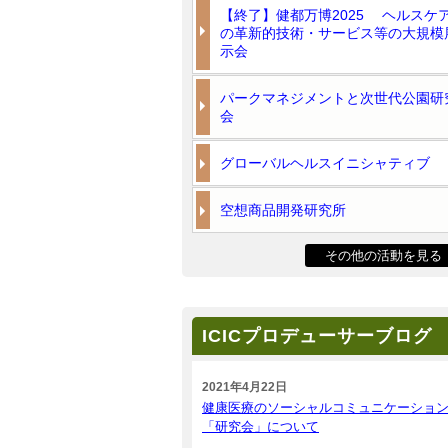
【終了】健都万博2025 ヘルスケ
の革新的技術・サービス等の大規模
示会
パークマネジメントと次世代公園研
会
グローバルヘルスイニシャティブ
空想商品開発研究所
その他の活動を見る
ICICプロデューサーブログ
2021年4月22日
健康医療のソーシャルコミュニケーショ
「研究会」について