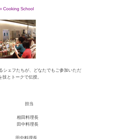
oking School
れるシェフたちが、どなたでもご参加いただ
を技とトークで伝授。
マ 担当
ンチ 相田料理長
料理 田中料理長
中料理長