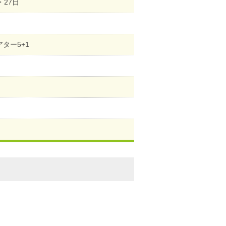
・27日
アター5+1
）