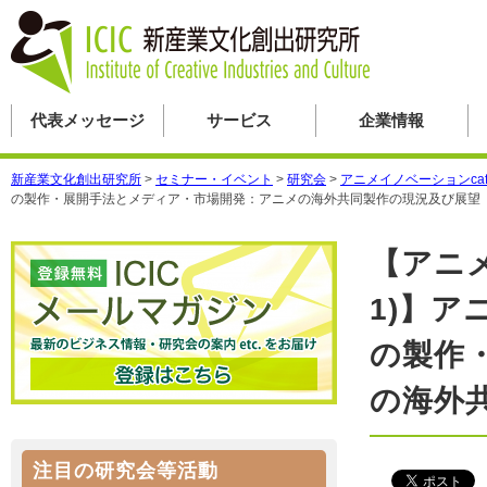
代表メッセージ
サービス
企業情報
新産業文化創出研究所
>
セミナー・イベント
>
研究会
>
アニメイノベーションcaf
の製作・展開手法とメディア・市場開発：アニメの海外共同製作の現況及び展望
【アニ
1)】
の製作
の海外
注目の研究会等活動