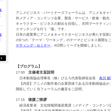
係
アニメビジネス・パートナーズフォーラムは、アニメ＆キャ
デ
外メディア・コンテンツ企業、製造・サービス・飲食・観光
キャラクター・ビジネスの創出を目指し、共同マーケティン
スマッチングを行う「場」です。
日本の産業界にアニメ＆キャラクタービジネスが果たす役割
係
デ
の6つの「テーマ・ワーキング」のテーマとビジネス展開を
ゲティング・セミナー
」4日間シリーズを開催しました。
【プログラム】
主催者主旨説明
17:00
日本動画協会理事長（株）ぴえろ代表取締役会長
布川 郁
【内容】アニメの製作者の企業団体である日本動画協会が
開拓していく当フォーラムの趣旨をご説明。
後援ご挨拶
17:15
経済産業省 文化情報関連産業課（メディア・コンテンツ課
【内容】 日本の文化産業輸出のリーディング分野であるア