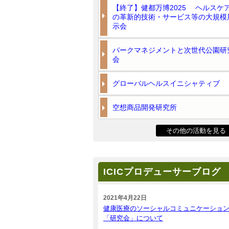
【終了】健都万博2025 ヘルスケ
の革新的技術・サービス等の大規模
示会
パークマネジメントと次世代公園研
会
グローバルヘルスイニシャティブ
空想商品開発研究所
その他の活動を見る
ICICプロデューサーブログ
2021年4月22日
健康医療のソーシャルコミュニケーショ
「研究会」について