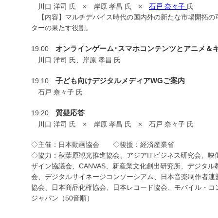
川口 洋司 氏 × 岸原 孝昌 氏 ×
石戸 奈々子
氏
【内容】マルチデバイス時代の国内外の新たな市場開拓の
ターの果たす役割。
オンラインゲーム･スマホコンテンツとアニメ＆
19:00
川口 洋司 氏、岸原 孝昌 氏
子ども向けデジタルメディアWGご案内
19:10
石戸 奈々子 氏
質疑応答
19:20
川口 洋司 氏 × 岸原 孝昌 氏 × 石戸 奈々子 氏
◇主催：日本動画協会 ◇後援：経済産業省
◇協力：秋葉原観光推進協会、アジアITビジネス研究会、映
ザイン協議会、CANVAS、新産業文化創出研究所、デジタ
会、デジタルサイネージコンソーシアム、日本音楽制作者連
協会、日本商品化権協会、日本レコード協会、モバイル・コ
ジャパン（50音順）