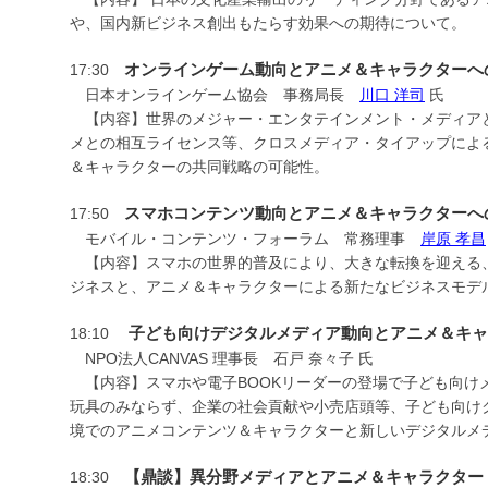
や、国内新ビジネス創出もたらす効果への期待について。
オンラインゲーム動向とアニメ＆キャラクターへ
17:30
日本オンラインゲーム協会 事務局長
川口 洋司
氏
【内容】世界のメジャー・エンタテインメント・メディアと
メとの相互ライセンス等、クロスメディア・タイアップによ
＆キャラクターの共同戦略の可能性。
スマホコンテンツ動向とアニメ＆キャラクターへ
17:50
モバイル・コンテンツ・フォーラム 常務理事
岸原 孝昌
【内容】スマホの世界的普及により、大きな転換を迎える
ジネスと、アニメ＆キャラクターによる新たなビジネスモデ
子ども向けデジタルメディア動向とアニメ＆キャ
18:10
NPO法人CANVAS 理事長 石戸 奈々子 氏
【内容】スマホや電子BOOKリーダーの登場で子ども向け
玩具のみならず、企業の社会貢献や小売店頭等、子ども向け
境でのアニメコンテンツ＆キャラクターと新しいデジタルメ
【鼎談】異分野メディアとアニメ＆キャラクター
18:30