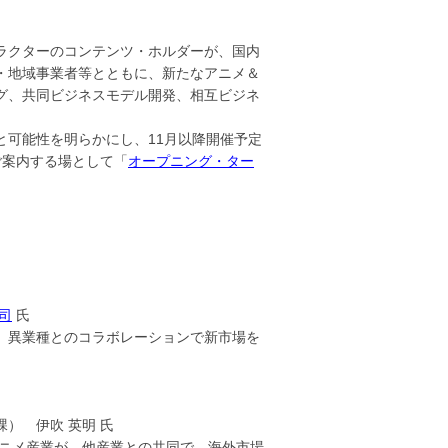
ラクターのコンテンツ・ホルダーが、国内
・地域事業者等とともに、新たなアニメ＆
グ、共同ビジネスモデル開発、相互ビジネ
と可能性を明らかにし、11月以降開催予定
ご案内する場として「
オープニング・ター
司
氏
、異業種とのコラボレーションで新市場を
） 伊吹 英明 氏
ニメ産業が、他産業との共同で、海外市場