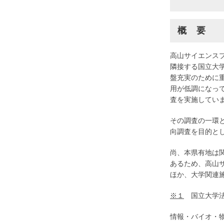
概 要
高山サイエンス
隣接する国立大
盤充実のために
用が低調になっ
査を実施してい
その調査の一環
向調査を目的と
尚、本県有地は
あるため、高山
ほか、大学関連
※１
国立大学法
情報・バイオ・