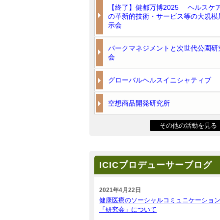
【終了】健都万博2025 ヘルスケ
の革新的技術・サービス等の大規模
示会
パークマネジメントと次世代公園研
会
グローバルヘルスイニシャティブ
空想商品開発研究所
その他の活動を見る
ICICプロデューサーブログ
2021年4月22日
健康医療のソーシャルコミュニケーショ
「研究会」について