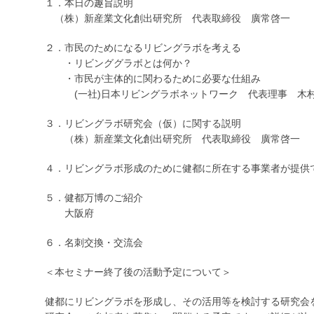
１．本日の趣旨説明
（株）新産業文化創出研究所 代表取締役 廣常啓一
２．市民のためになるリビングラボを考える
・リビンググラボとは何か？
・市民が主体的に関わるために必要な仕組み
(一社)日本リビングラボネットワーク 代表理事 木村 
３．リビングラボ研究会（仮）に関する説明
（株）新産業文化創出研究所 代表取締役 廣常啓一
４．リビングラボ形成のために健都に所在する事業者が提供
５．健都万博のご紹介
大阪府
６．名刺交換・交流会
＜本セミナー終了後の活動予定について＞
健都にリビングラボを形成し、その活用等を検討する研究会