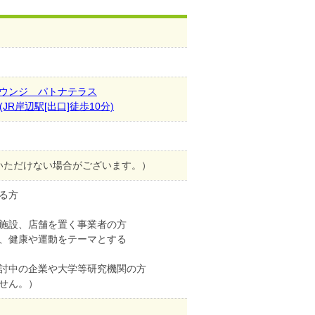
ウンジ パトナテラス
JR岸辺駅[出口]徒歩10分)
加いただけない場合がございます。）
る方
設、店舗を置く事業者の方
健康や運動をテーマとする
討中の企業や大学等研究機関の方
せん。）