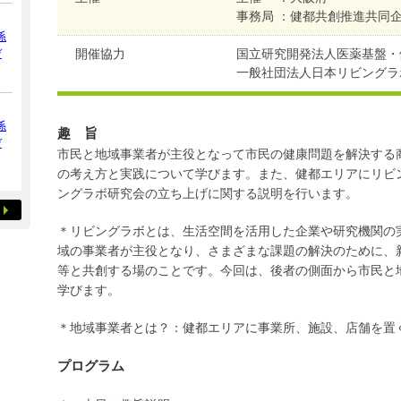
事務局 ：健都共創推進共同
係
デ
開催協力
国立研究開発法人医薬基盤・
一般社団法人日本リビングラ
係
趣 旨
デ
市民と地域事業者が主役となって市民の健康問題を解決する
の考え方と実践について学びます。また、健都エリアにリビ
ングラボ研究会の立ち上げに関する説明を行います。
＊リビングラボとは、生活空間を活用した企業や研究機関の
域の事業者が主役となり、さまざまな課題の解決のために、
等と共創する場のことです。今回は、後者の側面から市民と
学びます。
＊地域事業者とは？：健都エリアに事業所、施設、店舗を置
プログラム