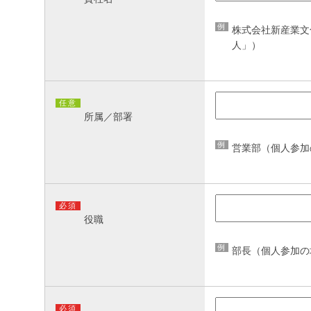
例
株式会社新産業文
人」）
任意
所属／部署
例
営業部（個人参加
必須
役職
例
部長（個人参加の
必須