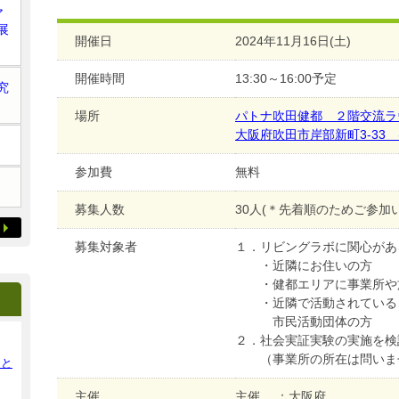
ア
展
開催日
2024年11月16日(土)
開催時間
13:30～16:00予定
究
場所
パトナ吹田健都 ２階交流ラ
大阪府吹田市岸部新町3-33 (
参加費
無料
募集人数
30人(＊先着順のためご参
募集対象者
１．リビングラボに関心があ
・近隣にお住いの方
・健都エリアに事業所や施
・近隣で活動されている、
市民活動団体の方
２．社会実証実験の実施を検
（事業所の所在は問いま
ンと
主催
主催 ：大阪府