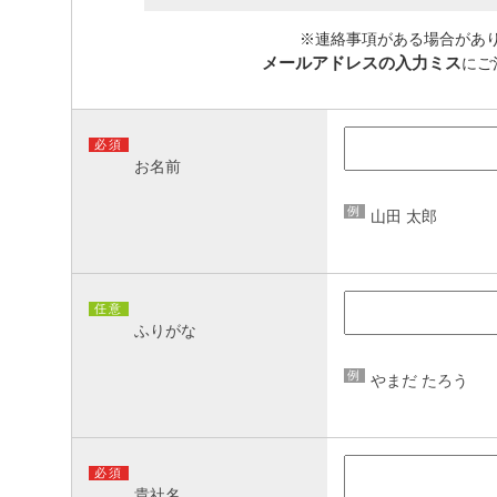
※連絡事項がある場合があ
メールアドレスの入力ミス
にご
必須
お名前
例
山田 太郎
任意
ふりがな
例
やまだ たろう
必須
貴社名