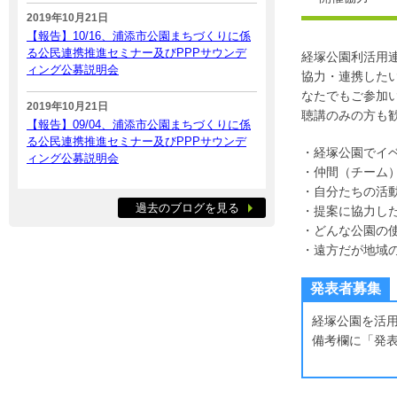
2019年10月21日
【報告】10/16、浦添市公園まちづくりに係
る公民連携推進セミナー及びPPPサウンデ
経塚公園利活用
ィング公募説明会
協力・連携した
なたでもご参加
2019年10月21日
聴講のみの方も
【報告】09/04、浦添市公園まちづくりに係
る公民連携推進セミナー及びPPPサウンデ
・経塚公園でイ
ィング公募説明会
・仲間（チーム
・自分たちの活
過去のブログを見る
・提案に協力し
・どんな公園の
・遠方だが地域
発表者募集
経塚公園を活
備考欄に「発