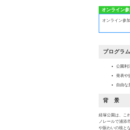
オンライン参
オンライン参
プログラ
公園利
発表や
自由な
背 景
経塚公園は、こ
ノレールで浦添
や賑わいの核と