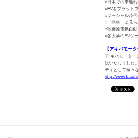
○日本での車離れ
○EVをプラッ
○ソーシャル時
○「痛車」に見
○秋葉原電気自
○各大学のEVシ
【
アキバモーター
ア キバモーター
設いたしました
ティとして様々
http://www.face