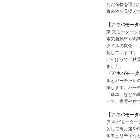
ただ荷物を運ぶ
将来性も見据
え
【アキバモータ
東 京モーター
電気自動車や燃
タイルの変化─
化していま す。
いっぽうで「秋
ました。
「アキバモータ
ルとバーチャル
築します。バー
「痛車」などの
ーツ、家電や住
【アキバモータ
ア キバモータ
として毎月第3水
ルモビリティな