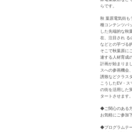
らです。
秋 葉原電気街
種コンテンツパ
した先端的な秋
在、注目され 
などとの芋づる
そこで秋葉原に
連する人材育成
計画が始まりまし
スへの参画機会
誘致などクラス
こうしたEV・
の街を活用した
タートさせます
◆ご関心のある
お気軽にご参加
◆プログラムテ