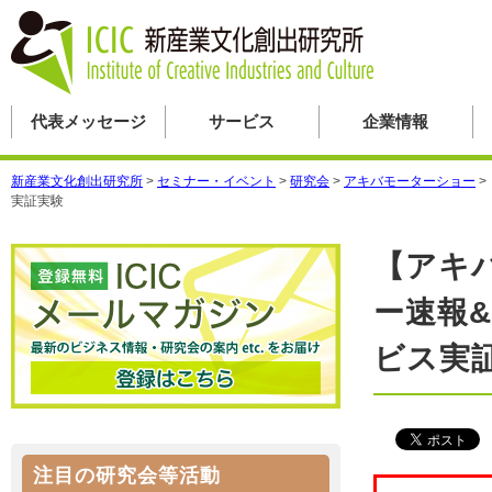
代表メッセージ
サービス
企業情報
新産業文化創出研究所
>
セミナー・イベント
>
研究会
>
アキバモーターショー
>
実証実験
【アキ
ー速報
ビス実
注目の研究会等活動