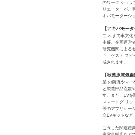
のワーク ショ
リエーターが、
キバモーターシ
【アキバモータ
こ れまで車文
主催、企画運営
研究機関によるセ
回、ゲスト ス
成されます。
【秋葉原電気自
業 の商流やマ
と製造部品点数
す。また、EV
スマートグ リ
等のアプリケー
立EVキットな
こうした関連産
家電量販店など