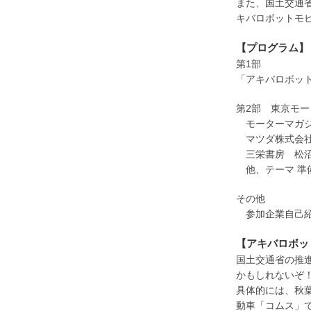
また、国土交通
キバロボット
モ
【プログラム】
第1部
「アキバロボッ
第2部 東京モ
モーターマガジ
マツダ株式会社
三栄書房 松沼
他、テーマ 準備
その他
参加企業自己紹
【アキバロボッ
国土交通省の推
かもしれない
ぞ
具体的には、秋
動車「コムス
」