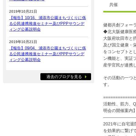
共催
2019年10月21日
【報告】10/16、浦添市公園まちづくりに係
る公民連携推進セミナー及びPPPサウンデ
健都共創フォー
ィング公募説明会
◆北大阪健康医
大阪府吹田市と摂
2019年10月21日
及び国立健康・
【報告】09/04、浦添市公園まちづくりに係
をコンセプトと
る公民連携推進セミナー及びPPPサウンデ
ン機能と、実証
ィング公募説明会
産学官民が連携
過去のブログを見る
その活動の一つ
す。
=============
活動性、筋力、
明会の開催案内
———————
2021年に自宅
を効果的に繋げ