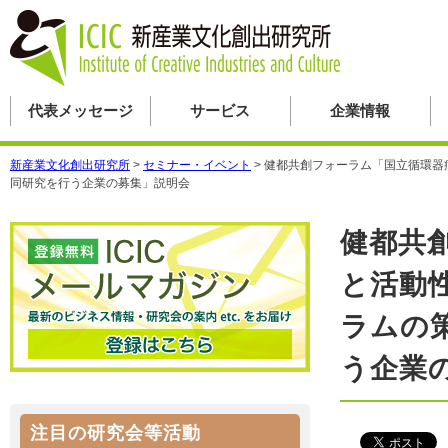
代表メッセージ
サービス
企業情報
新産業文化創出研究所
>
セミナー・イベント
>
健都共創フォーラム「国立循環器
同研究を行う企業の募集」説明会
健都共
と活動
ラムの
う企業
注目の研究会等活動