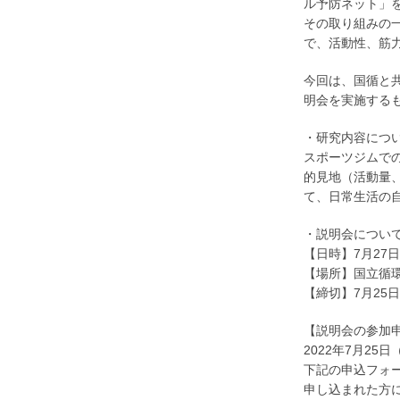
ル予防ネット」
その取り組みの
で、活動性、筋
今回は、国循と
明会を実施する
・研究内容につ
スポーツジムで
的見地（活動量
て、日常生活の
・説明会につい
【日時】7月27日
【場所】国立循
【締切】7月25
【説明会の参加
2022年7月25日
下記の申込フォ
申し込まれた方