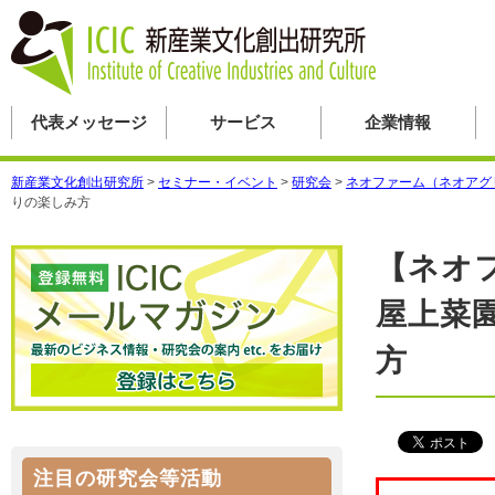
代表メッセージ
サービス
企業情報
新産業文化創出研究所
>
セミナー・イベント
>
研究会
>
ネオファーム（ネオアグ
りの楽しみ方
【ネオ
屋上菜
方
注目の研究会等活動