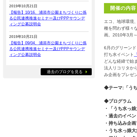
2019年10月21日
開催の内容
【報告】10/16、浦添市公園まちづくりに係
る公民連携推進セミナー及びPPPサウンデ
エコ、地球環境
ィング公募説明会
種を問わず様々
画。2010年3
2019年10月21日
【報告】09/04、浦添市公園まちづくりに係
6月のグリーン
る公民連携推進セミナー及びPPPサウンデ
打ち水イベント
ィング公募説明会
どんな経緯で始
法人リコリタか
過去のブログを見る
み企画をプレゼ
◆テーマ:「う
◆プログラム
・「うち水っ娘
・過去のイベン
・持ち込み企画
・うち水っ娘大