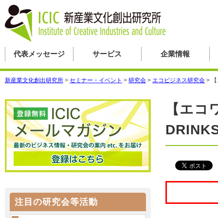
代表メッセージ
サービス
企業情報
新産業文化創出研究所
>
セミナー・イベント
>
研究会
>
エコビジネス研究会
>
【
【エコワ
DRIN
注目の研究会等活動