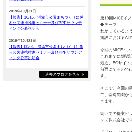
2019年10月21日
【報告】10/16、浦添市公園まちづくりに係
第18回MICE
る公民連携推進セミナー及びPPPサウンデ
◆テーマ
ィング公募説明会
わかっているよう
施設におけるAI
2019年10月21日
【報告】09/04、浦添市公園まちづくりに係
今回のMICEイ
る公民連携推進セミナー及びPPPサウンデ
これまでに顔認証
ィング公募説明会
最近、ECサイト
前面にでるので
過去のブログを見る
す。
そこで、今回の
て、基礎知識か
きます。
続いての提案ピッ
ンズ株式会社で