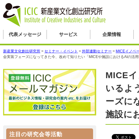
代表メッセージ
サービス
企業情報
新産業文化創出研究所
>
セミナー・イベント
>
外部連動セミナー
>
MICEイノベ
会実装フェーズになってきた今、改めて知りたい「MICEや施設におけるAIの活
MICE
いるよ
ーズに
施設に
注目の研究会等活動