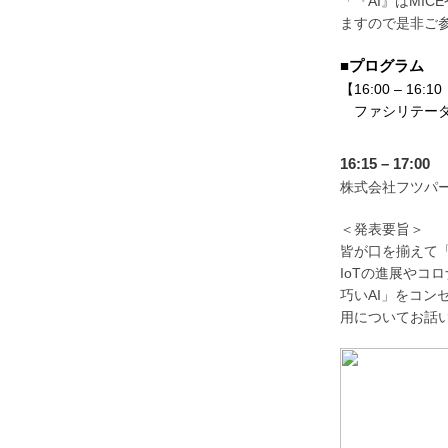
「『AI』はMI
ますので是非ご
■プログラム
【16:00 – 16
ファシリテータ
16:15 – 1
株式会社フツパー
＜発表要旨＞
皆が口を揃えて「
IoTの進展や
巧いAI」をコン
用についてお話