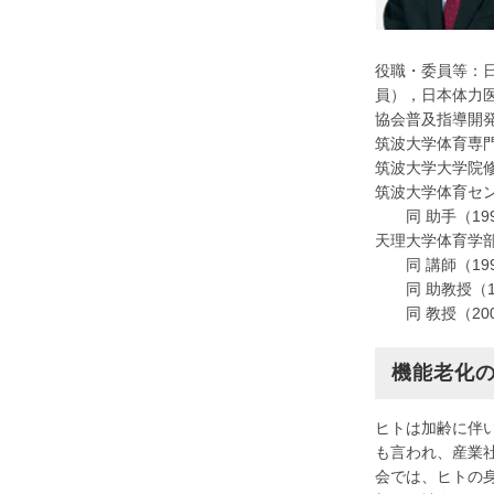
役職・委員等：
員），日本体力
協会普及指導開
筑波大学体育専
筑波大学大学院
筑波大学体育セン
同 助手（199
天理大学体育学部 
同 講師（199
同 助教授（19
同 教授（20
機能老化
ヒトは加齢に伴
も言われ、産業
会では、ヒトの