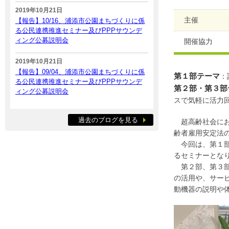
2019年10月21日
主催
【報告】10/16、浦添市公園まちづくりに係
る公民連携推進セミナー及びPPPサウンデ
ィング公募説明会
開催協力
2019年10月21日
【報告】09/04、浦添市公園まちづくりに係
第１部テーマ
：
る公民連携推進セミナー及びPPPサウンデ
第２部・第３部
ィング公募説明会
スで気軽に活力
過去のブログを見る
超高齢社会にお
齢者雇用安定法
今回は、第１部
るセミナーとな
第２部、第３部
の活用や、サー
動機器の説明や