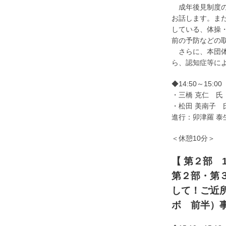
成年後見制度の
お話します。ま
している、体操
前の予防などの
さらに、本団体
ら、認知症等に
◆14:50～15
・三橋 克仁 氏
・松田 美南子 
進行：卯津羅 
＜休憩10分＞
【 第２部 1
第２部・第
して！ご近
ボ 前半）