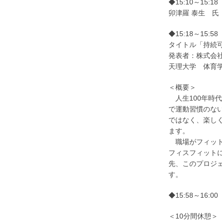
◆15:10～15
卯津羅 泰生 氏
◆15:18～15
タイトル「持続
発表者：株式会
天理大学 体育学
＜概要＞
人生100年時
で運動習慣のな
ではなく、楽し
ます。
職場がフィット
フィスフィット
先、このプロジ
す。
◆15:58～16:
＜10分間休憩＞