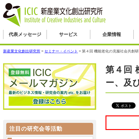
代表メッセージ
サービス
企業情報
新産業文化創出研究所
>
セミナー・イベント
>
第４回 機能老化の克服社会共創
第４回
ー、及
注目の研究会等活動