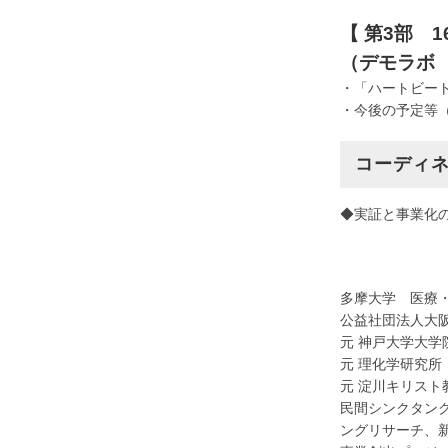
【 第3部 16
（デモラボ
・「ハートビー
・今後の予定等
コーディ
◆実証と事業化
多摩大学 医療
公益社団法人大
元 神戸大学大学
元 理化学研究
元 淀川キリスト
民間シンクタン
ングリサーチ、