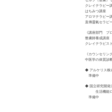
セルフ（整膚）
クレイテラピー
はちみつ講座
アロマテラピー
直傳靈氣セラピ
《講座部門 プ
整膚師養成講座
クレイテラピス
《カウンセリン
中医学の体質診
◆ アルケリス株式
準備中
◆ 国立研究開発
生活機能ロボテ
準備中