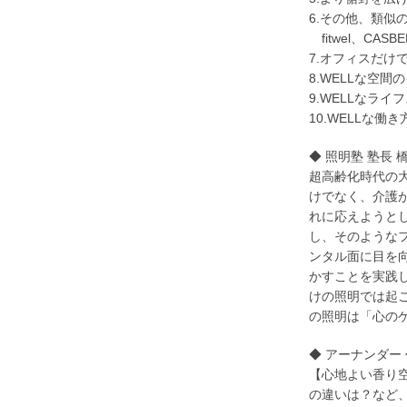
6.その他、類似
fitwel、CA
7.オフィスだけ
8.WELLな空間
9.WELLなラ
10.WELLな働
◆ 照明塾 塾長 
超高齢化時代の
けでなく、介護
れに応えようと
し、そのような
ンタル面に目を
かすことを実践
けの照明では起
の照明は「心の
◆ アーナンダー 
【心地よい香り
の違いは？など