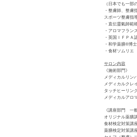
（日本でも一部
・整膚師、整膚
スポーツ整膚指
・直伝靈氣師範
・アロマフラン
・英国ＩＦＰＡ
・和学薬膳®博
・食材ソムリエ
サロン内容
《施術部門》
メディカルリン
メディカルクレ
タッチヒーリン
メディカルアロ
《講座部門 一
オリジナル薬膳
食材検定対策講
薬膳検定対策講