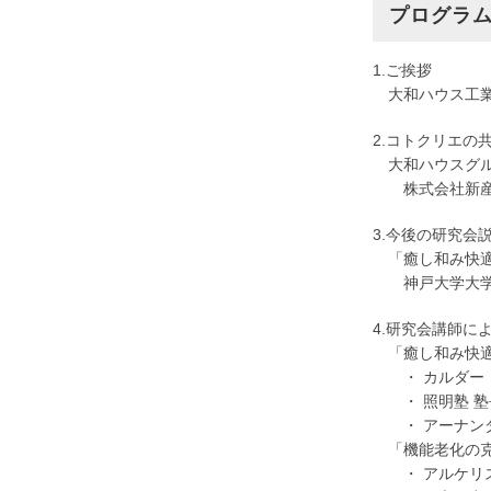
プログラ
1.ご挨拶
大和ハウス工業
2.コトクリエの
大和ハウスグル
株式会社新産業
3.今後の研究会
「癒し和み快適
神戸大学大学院医
4.研究会講師に
「癒し和み快適
・ カルダー・コ
・ 照明塾 塾長
・ アーナンダー
「機能老化の克
・ アルケリス株