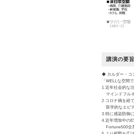
講演の要旨
◆ カルダー・コ
「WELLな空
1.近年社会的な注
マインドフルネ
2.コロナ禍を経
医学的なエビデ
3.特に感染防御に特化
4.近年増加中の
Fortune50
5.より裾野を広げ