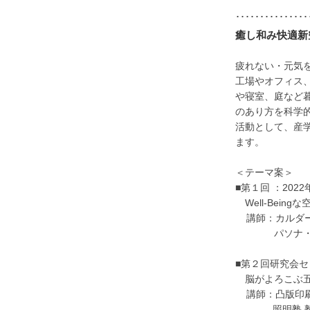
･･･････････････
癒し和み快適新
疲れない・元気
工場やオフィス
や寝室、庭など
のあり方を科学
活動として、産
ます。
＜テーマ案＞
■第１回 ：202
Well-Bein
講師：カルダー
パソナ・パナ
執行
■第２回研究会セミ
脳がよろこぶ五
講師：凸版印刷 
照明塾 塾長