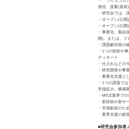
・「ウイズコロ
発信、提案(発表
・研究会では、
・オープン(公開
・オープン(公開
・事業化、製品化
開)、または、ク
・課題解決策の
・1つの技術や
ディネート
・仕入れなどの
・研究開発や事
・事業化支援と
・1つの課題で
市場拡大、横展開
・MICE業界で
・新技術や新サ
・市場創造のた
・業界支援の政
■研究会参加者