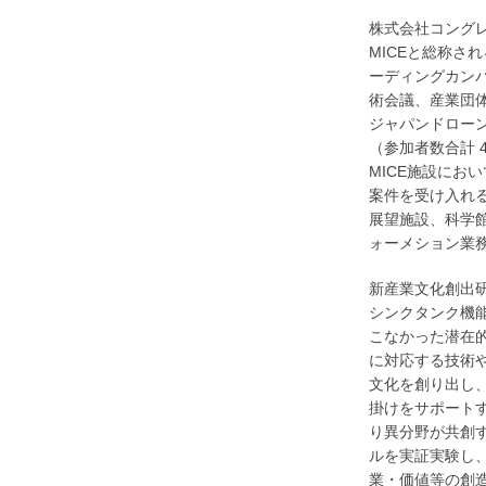
株式会社コング
MICEと総称さ
ーディングカン
術会議、産業団
ジャパンドロー
（参加者数合計 
MICE施設にお
案件を受け入れ
展望施設、科学館
ォーメション業
新産業文化創出研究
シンクタンク機
こなかった潜在
に対応する技術
文化を創り出し
掛けをサポート
り異分野が共創
ルを実証実験し
業・価値等の創