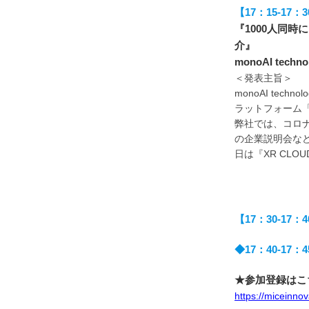
【17：15-1
『1000人同
介』
monoAI te
＜発表主旨＞
monoAI te
ラットフォーム「
弊社では、コロ
の企業説明会など
日は『XR CL
【17：30-17
◆17：40-17
★参加登録はこ
https://miceinno