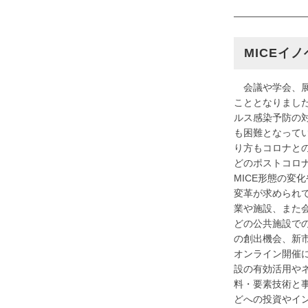
———————
MICEイ
会議や学会、展
こととなりまし
ルス感染予防の
も困難となって
り方もコロナとの
どのポストコロ
MICE形態の
変革が求められ
業や施設、また
どの公共施設で
の創出機会、新
オンライン開催
設の有効活用や
料・要素技術と
どへの投資やイ