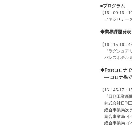
■プログラム
【16：00-16
ファシリテータ
◆業界課題発表
【16：15-1
『ラグジュアリ
パレスホテル東
◆Postコロ
― コロナ禍
【16：45-17
『日刊工業新聞
株式会社日刊工
総合事業局次長 
総合事業局 イベン
総合事業局 イベ