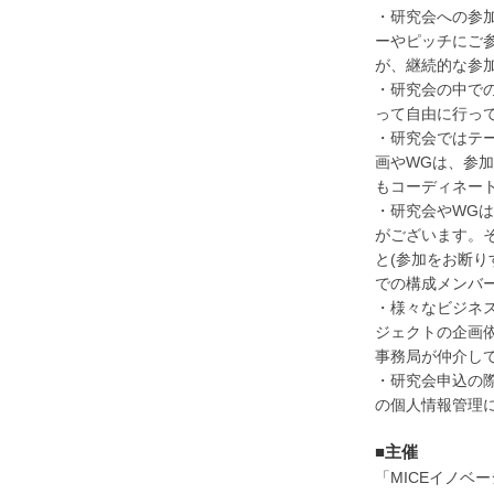
・研究会への参
ーやピッチにご
が、継続的な参
・研究会の中で
って自由に行っ
・研究会ではテ
画やWGは、参
もコーディネー
・研究会やWG
がございます。
と(参加をお断り
での構成メンバ
・様々なビジネ
ジェクトの企画依
事務局が仲介し
・研究会申込の際
の個人情報管理
■主催
「MICEイノベ