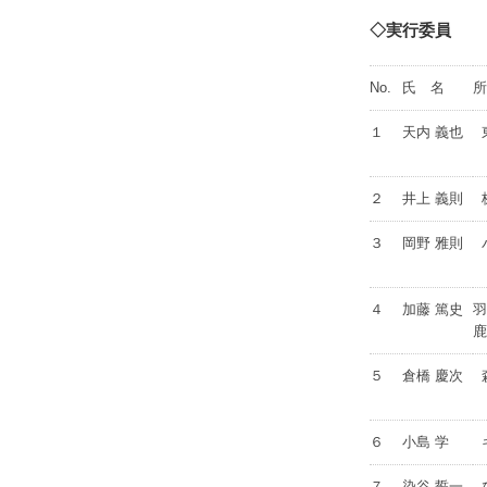
◇実行委員
No.
氏 名
所
１
天内 義也
２
井上 義則
３
岡野 雅則
４
加藤 篤史
羽
鹿
５
倉橋 慶次
６
小島 学
７
染谷 誓一