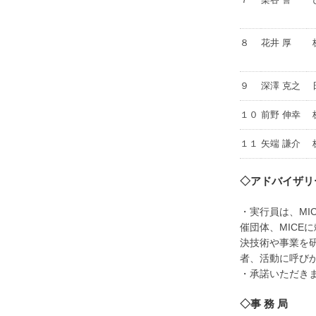
８
花井 厚
９
深澤 克之
１０
前野 伸幸
１１
矢端 謙介
◇アドバイザリ
・実行員は、MI
催団体、MICE
決技術や事業を
者、活動に呼び
・承諾いただき
◇事 務 局