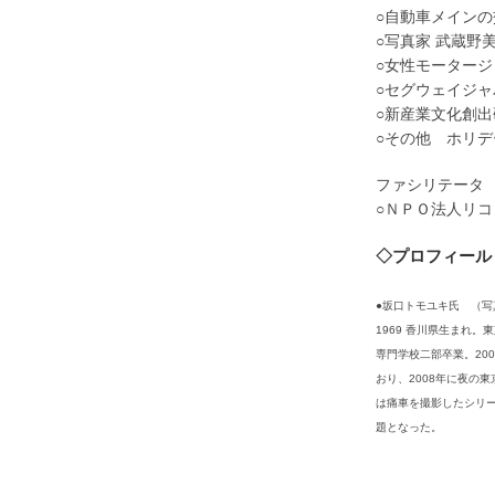
○自動車メインの
○写真家 武蔵野
○女性モータージ
○セグウェイジャ
○新産業文化創
○その他 ホリ
ファシリテータ
○ＮＰＯ法人リ
◇プロフィール
●坂口トモユキ氏 （写
1969 香川県生まれ
専門学校二部卒業。20
おり、2008年に夜の
は痛車を撮影したシリー
題となった。