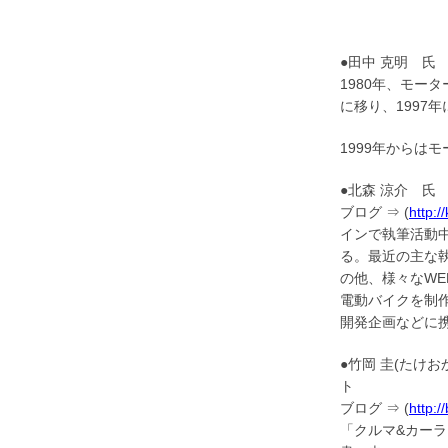
●田中 克明 
1980年、モー
に移り、1997
1999年からは
●北森 涼介 氏
ブログ ⇒ (
http:/
インで執筆活動
る。最近の主な執
の他、様々なW
電動バイクを制
開発企画などに
●竹岡 圭(たけ
ト
ブログ ⇒ (
http:/
「クルマ&カーラ