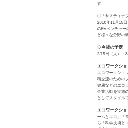
す。
〇「サスティナ
2010年11月
のEVベンチャー
ど様々な分野の
◇今後の予定
2/15日（火）・
エコワークショップ
エコワークショップ
積交流のための
健康などのエコ
企業活動を実施
としてスタイル
エコワークシ
ームとエコ」「
ら「科学技術と