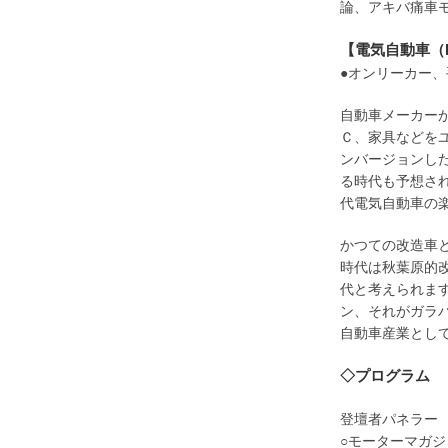
論、アキバ痛車
【電気自動車（
●オンリーカー
自動車メーカー
Ｃ、家具などを
ンバージョンし
る時代も予想さ
代電気自動車の
かつての改造車
時代は秋葉原的
代と考えられま
ン、それがガラ
自動車産業とし
◇プログラム
登壇者パネラー
○モーターマガジン社