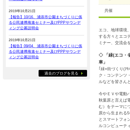
共催
2019年10月21日
【報告】10/16、浦添市公園まちづくりに係
る公民連携推進セミナー及びPPPサウンデ
ィング公募説明会
エコ、地球環境
する方々とエコ
2019年10月21日
ミナー、交流会
【報告】09/04、浦添市公園まちづくりに係
る公民連携推進セミナー及びPPPサウンデ
◇ 「緑(エコ
ィング公募説明会
車」
｢緑×街づくり(ｱ
過去のブログを見る
ク・コンテンツ・
ルなどを皆さん
今やＥＶや電動
秋葉原と言えば
む）をテーマに
原から生まれる
とスマートフォ
ルコンピューテ