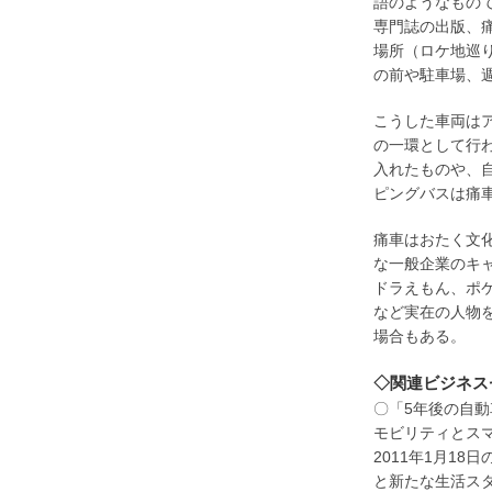
語のようなもの
専門誌の出版、
場所（ロケ地巡
の前や駐車場、
こうした車両は
の一環として行
入れたものや、
ピングバスは痛
痛車はおたく文
な一般企業のキ
ドラえもん、ポ
など実在の人物
場合もある。
◇関連ビジネス
〇「5年後の自
モビリティとス
2011年1月1
と新たな生活スタイ