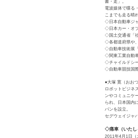
書・走」。
電波媒体で喋る
こまでも走る晴
◇日本自動車ジャー
◇日本カー・オ
◇国土交通省「
◇各都道府県や
◇自動車技術展「JA
◇関東工業自動
◇チャイルドシ
◇自動車競技国
●大塚 寛（おお
ロボットビジネ
ンやコミュニケ
られ、日本国内
パンを設立。
セグウェイジャ
◇痛車（いたし
2011年4月1