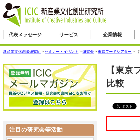
代表メッセージ
サービス
企業情報
新産業文化創出研究所
>
セミナー・イベント
>
研究会
>
東京フードシアター
>
【
【東京
比較
注目の研究会等活動