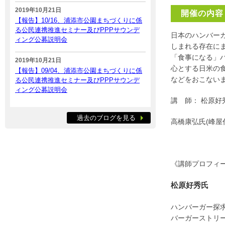
2019年10月21日
開催の内容
【報告】10/16、浦添市公園まちづくりに係
る公民連携推進セミナー及びPPPサウンデ
日本のハンバー
ィング公募説明会
しまれる存在に
「食事になる」
2019年10月21日
心とする日米の
【報告】09/04、浦添市公園まちづくりに係
などをおこない
る公民連携推進セミナー及びPPPサウンデ
ィング公募説明会
講 師： 松原好
過去のブログを見る
高橋康弘氏(峰屋
《講師プロフィ
松原好秀氏
ハンバーガー探求
バーガーストリート