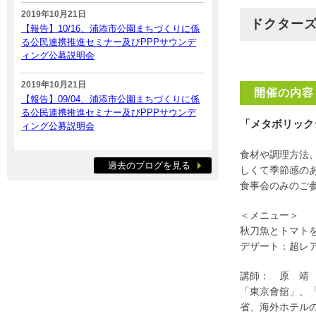
2019年10月21日
ドクター
【報告】10/16、浦添市公園まちづくりに係
る公民連携推進セミナー及びPPPサウンデ
ィング公募説明会
2019年10月21日
開催の内容
【報告】09/04、浦添市公園まちづくりに係
る公民連携推進セミナー及びPPPサウンデ
「メタボリック
ィング公募説明会
食材や調理方法
過去のブログを見る
しくて季節感の
食事会のみのご
＜メニュー＞
秋刀魚とトマト
デザート：超レ
講師： 原 靖 
「東京會舘」、
省、海外ホテル