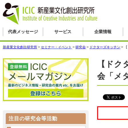
代表メッセージ
サービス
企業情報
新産業文化創出研究所
>
セミナー・イベント
>
研究会
>
ドクターズキッチン
>
【
【ドク
会「メ
注目の研究会等活動