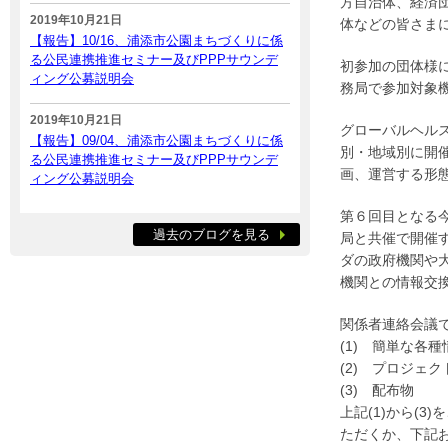
方自治体、経済
2019年10月21日
体などの皆さま
【報告】10/16、浦添市公園まちづくりに係
る公民連携推進セミナー及びPPPサウンデ
初参加の団体様
ィング公募説明会
務局で参加対象
2019年10月21日
グローバルヘル
【報告】09/04、浦添市公園まちづくりに係
別・地域別に開
る公民連携推進セミナー及びPPPサウンデ
画、運営する形
ィング公募説明会
第６回目となる
過去のブログを見る
局と共催で開催す
ダの政府機関や
機関との情報交
関係者連絡会議
(1) 簡単な各
(2) プロジェ
(3) 配布物
上記(1)から(
ただくか、下記