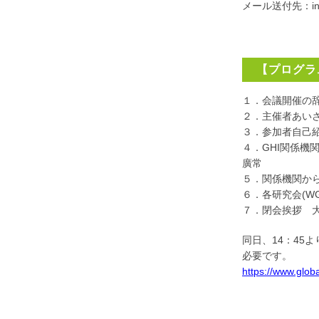
メール送付先：info@
【プログラ
１．会議開催の
２．主催者あい
３．参加者自己
４．GHI関係機
廣常
５．関係機関か
６．各研究会(W
７．閉会挨拶 
同日、14：45
必要です。
https://www.glob