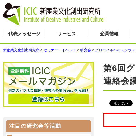
代表メッセージ
サービス
企業情報
新産業文化創出研究所
>
セミナー・イベント
>
研究会
>
グローバルヘルスクラス
第6回
連絡会
注目の研究会等活動