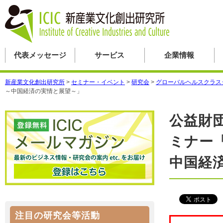
代表メッセージ
サービス
企業情報
新産業文化創出研究所
>
セミナー・イベント
>
研究会
>
グローバルヘルスクラス
～中国経済の実情と展望～」
公益財
ミナー
中国経
注目の研究会等活動