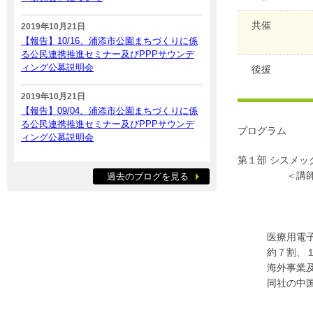
共催
2019年10月21日
【報告】10/16、浦添市公園まちづくりに係
る公民連携推進セミナー及びPPPサウンデ
ィング公募説明会
後援
2019年10月21日
【報告】09/04、浦添市公園まちづくりに係
る公民連携推進セミナー及びPPPサウンデ
プログラム
ィング公募説明会
第１部 シスメッ
＜講師＞ シ
過去のブログを見る
取締役 専
立 花 
医療用電子機器
約７割、１７０
海外事業及びコ
同社の中国・