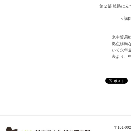
第２部 岐路に
＜講師＞ 野
関 根 
米中貿易戦争の
拠点移転など中
いて永年金融の
表より、中
〒101-002