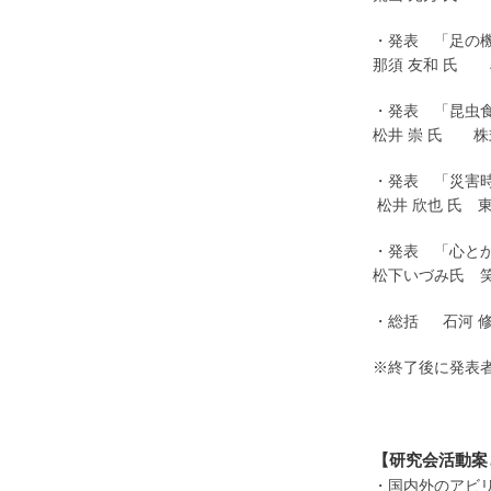
・発表 「足の
那須 友和 氏 
・発表 「昆虫食
松井 崇 氏 株
・発表 「災害
松井 欣也 氏 
・発表 「心とか
松下いづみ氏 
・総括 石河 修
※終了後に発表
【研究会活動案
・国内外のアビ