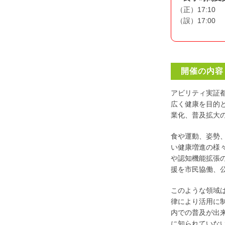
（正）17:10
（誤）17:00
開催の内容
アビリティ実証
広く健康を目的
業化、普及拡大
食や運動、姿勢
い健康増進の様
や認知機能拡張
援を市民協働、
このような領域
律により活用に
内での普及が出
に知られていな