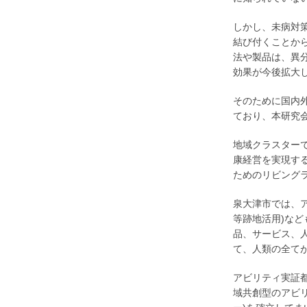
しかし、未病対
結び付くことか
法や製品は、異
効果が今後拡大
そのために国内
ており、本研究
地域クラスター
康経営を実現す
ためのリビング
泉大津市では、
等跡地活用)な
品、サービス、
て、人類の全てが
アビリティ実証
域共創型のアビ