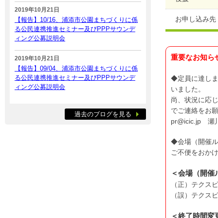
2019年10月21日
お申し込み先
【報告】10/16、浦添市公園まちづくりに係
る公民連携推進セミナー及びPPPサウンデ
ィング公募説明会
重要なお知ら
2019年10月21日
【報告】09/04、浦添市公園まちづくりに係
る公民連携推進セミナー及びPPPサウンデ
◆定員に達し
ィング公募説明会
いました。
尚、状況に応
でご連絡をお
過去のブログを見る
pr@icic.jp 瀬
◆会場（開催
ご不便をおか
＜会場（開催
（正）テクスピ
（誤）テクスピ
＜終了時間変