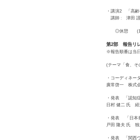
・講演2 「高齢
講師 : 津田 
◎休憩 (15:1
第2部 報告リレー
※報告順番は当
(テーマ「食、
・コーディネー
廣常啓一 株式
・発表 「認知
日村 健二 氏
・発表 「日本発
戸田 隆夫 氏 
・発表 「関西