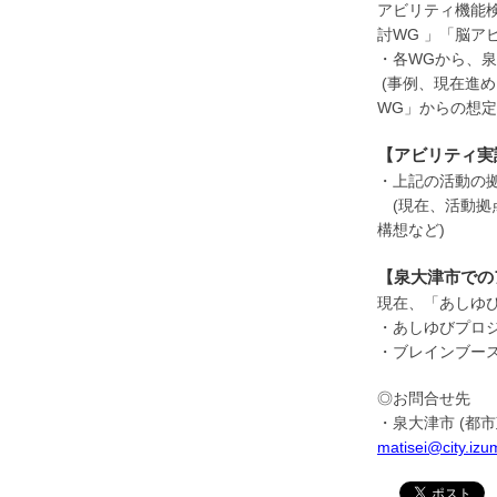
アビリティ機能
討WG 」「脳ア
・各WGから、
(事例、現在進
WG」からの想
【アビリティ実
・上記の活動の
(現在、活動拠
構想など)
【泉大津市での
現在、「あしゆ
・あしゆびプロ
・ブレインブー
◎お問合せ先
・泉大津市 (都市政
matisei@city.izu