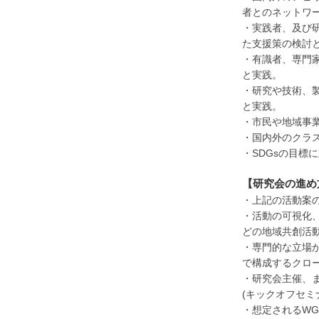
者とのネットワ
・実践者、及び
た支援策の検討
・有識者、専門
と実践。
・研究や技術、
と実践。
・市民や地域事
・国内外のクラ
・SDGsの目標
【研究会の進め
・上記の活動案
・活動の可視化
どの地域共創活
・専門的な立場
で構成するクロ
・研究会主催、
(キックオフセミ
・想定されるW