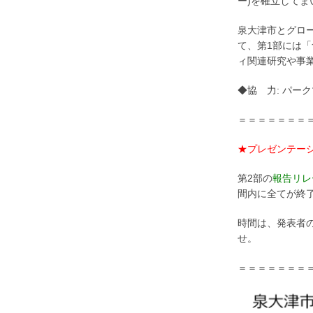
ー)を確立してま
泉大津市とグロー
て、第1部には
ィ関連研究や事
◆協 力: パー
＝＝＝＝＝＝＝
★プレゼンテー
第2部の
報告リレ
間内に全てが終
時間は、発表者
せ。
＝＝＝＝＝＝＝