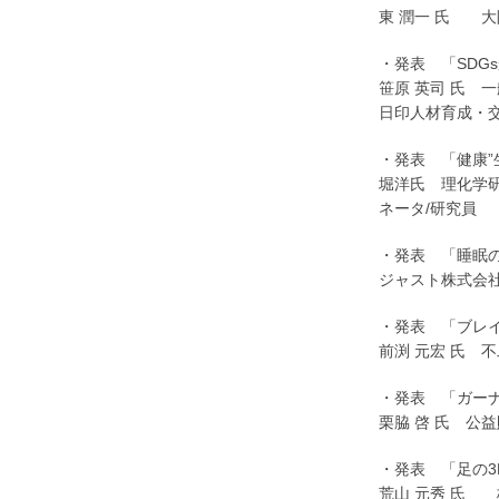
東 潤一 氏 
・発表 「SDG
笹原 英司 氏 
日印人材育成・
・発表 「健康”
堀洋氏 理化学
ネータ/研究員
・発表 「睡眠
ジャスト株式会
・発表 「ブレ
前渕 元宏 氏 
・発表 「ガー
栗脇 啓 氏 公
・発表 「足の3
荒山 元秀 氏