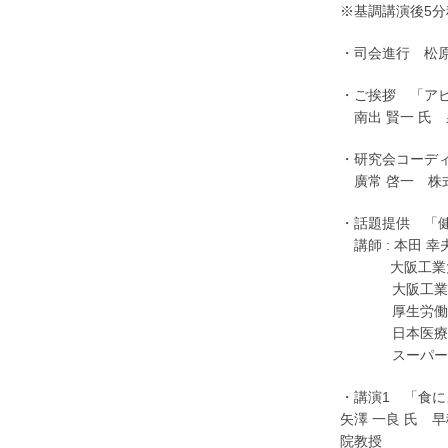
※基調講演後5
・司会進行 松原
・ご挨拶 「アビリ
南出 賢一 氏
・研究会コーディ
廣常 啓一 株
・話題提供 「
講師 : 本田 幸
大阪工業大学 
大阪工業大学
厚生労働省老
日本医療研究
スーパーバ
・講演1 「食に
矢澤 一良 氏 
院教授