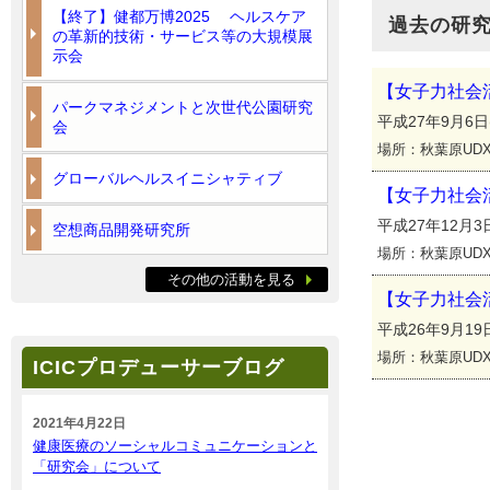
【終了】健都万博2025 ヘルスケア
過去の研
の革新的技術・サービス等の大規模展
示会
【女子力社会
パークマネジメントと次世代公園研究
平成27年9月6日(日
会
場所：秋葉原UDX
グローバルヘルスイニシャティブ
【女子力社会
平成27年12月3日
空想商品開発研究所
場所：秋葉原UD
その他の活動を見る
【女子力社会活
平成26年9月19日(
場所：秋葉原UD
ICICプロデューサーブログ
2021年4月22日
健康医療のソーシャルコミュニケーションと
「研究会」について