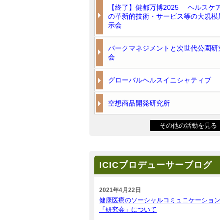
【終了】健都万博2025 ヘルスケ
の革新的技術・サービス等の大規模
示会
パークマネジメントと次世代公園研
会
グローバルヘルスイニシャティブ
空想商品開発研究所
その他の活動を見る
ICICプロデューサーブログ
2021年4月22日
健康医療のソーシャルコミュニケーショ
「研究会」について