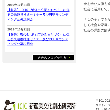
会を学び人脈も
2019年10月21日
社会に活用して
【報告】10/16、浦添市公園まちづくりに係
る公民連携推進セミナー及びPPPサウンデ
ィング公募説明会
「女の子」でも
して社会や家庭
2019年10月21日
社会の課題の解
【報告】09/04、浦添市公園まちづくりに係
る公民連携推進セミナー及びPPPサウンデ
ィング公募説明会
過去のブログを見る
〒101-002
東京都千代
TEL：03-5