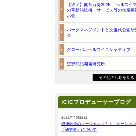
【終了】健都万博2025 ヘルスケ
の革新的技術・サービス等の大規模
示会
パークマネジメントと次世代公園研
会
グローバルヘルスイニシャティブ
空想商品開発研究所
その他の活動を見る
ICICプロデューサーブログ
2021年4月22日
健康医療のソーシャルコミュニケーショ
「研究会」について