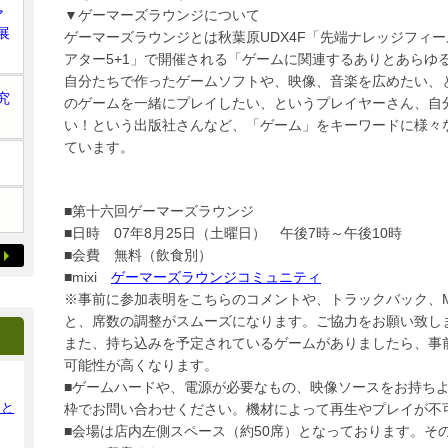
ア
▼ゲーマーズラウンジについて
展
ゲーマーズラウンジとは秋葉原UDX4F「先端ナレッジフィ
アター5+1」で開催される「ゲームに関連するありとあらゆ
自分たちで作ったゲームソフトや、映像、音楽を広めたい、
究
のゲームを一緒にプレイしたい、というプレイヤーさん、自
い！という出版社さんなど、「ゲーム」をキーワードに様々
ています。
■第十六回ゲーマーズラウンジ
■日時 07年8月25日（土曜日） 午後7時～午後10時
■会費 無料（飲食別）
■mixi
ゲーマーズラウンジコミュニティ
※事前に参加表明をこちらのコメントや、トラックバック、M
と、席数の調整がスムーズになります。ご協力をお願い致し
また、持ち込みを予定されているゲームがありましたら、事
可能性が高くなります。
■ゲームハードや、電源が必要なもの、映像ソースをお持ち
ンと
枠でお問い合わせください。機材によって再生やプレイが不
■会場は店内左側スペース（約50席）となっております。そ