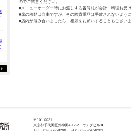
のでご留意ください。
■メニューオーダー時にお渡しする番号札が会計・料理お受
係
■席の移動は自由ですが、その際貴重品は手放されないよう
デ
■店内が混み合いましたら、相席をお願いすることもござい
係
デ
〒101-0021
東京都千代田区外神田4-12-2 ウチダビル3F
TEL：03-5297-8200 FAX：03-5297-8203