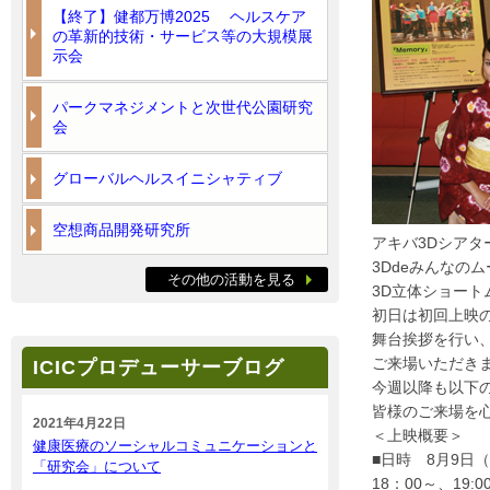
【終了】健都万博2025 ヘルスケア
の革新的技術・サービス等の大規模展
示会
パークマネジメントと次世代公園研究
会
グローバルヘルスイニシャティブ
空想商品開発研究所
アキバ3Dシアタ
3Ddeみんなの
その他の活動を見る
3D立体ショート
初日は初回上映
舞台挨拶を行い
ご来場いただき
ICICプロデューサーブログ
今週以降も以下
皆様のご来場を
2021年4月22日
＜上映概要＞
健康医療のソーシャルコミュニケーションと
■日時 8月9日
「研究会」について
18：00～、19